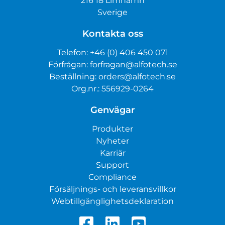
216 18 Limhamn
Sverige
Kontakta oss
Telefon:
+46 (0) 406 450 071
Förfrågan:
forfragan@alfotech.se
Beställning:
orders@alfotech.se
Org.nr.: 556929-0264
Genvägar
Produkter
Nyheter
Karriär
Support
Compliance
Försäljnings- och leveransvillkor
Webtillgänglighetsdeklaration