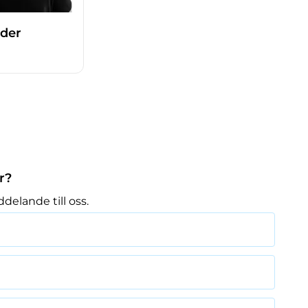
rder
r?
delande till oss.