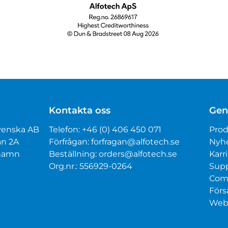
Kontakta oss
Gen
venska AB
Telefon:
+46 (0) 406 450 071
Prod
an 2A
Förfrågan:
forfragan@alfotech.se
Nyh
mhamn
Beställning:
orders@alfotech.se
Karri
Org.nr.: 556929-0264
Sup
Com
Förs
Webt