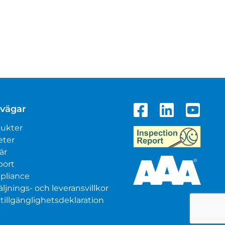
vägar
ukter
eter
är
port
pliance
äljnings- och leveransvillkor
illgänglighetsdeklaration