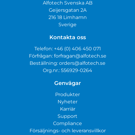
Alfotech Svenska AB
Geijersgatan 2A
216 18 Limhamn
Sverige
Kontakta oss
Telefon:
+46 (0) 406 450 071
Förfrågan:
forfragan@alfotech.se
Beställning:
orders@alfotech.se
Org.nr.: 556929-0264
Genvägar
Produkter
Nyheter
Karriär
Support
Compliance
Försäljnings- och leveransvillkor