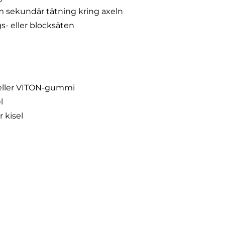
 sekundär tätning kring axeln
- eller blocksäten
eller VITON-gummi
l
r kisel