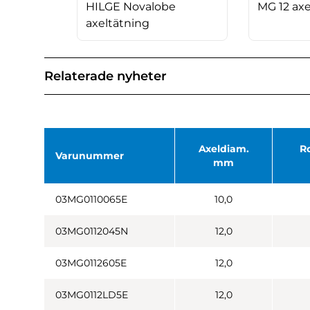
HILGE Novalobe
MG 12 axe
axeltätning
Relaterade nyheter
Axeldiam.
R
Varunummer
mm
03MG0110065E
10,0
03MG0112045N
12,0
03MG0112605E
12,0
03MG0112LD5E
12,0