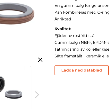
En gummibälg fungerar som
Kan kombineras med O-rings
Är riktad
Kvalitet:
Fjäder av rostfritt stål
Gummibälg i NBR-, EPDM- 
Tätningsring av kol eller kise
Säte framställt i keramik elle
Ladda ned datablad
MG 13 axeltätning