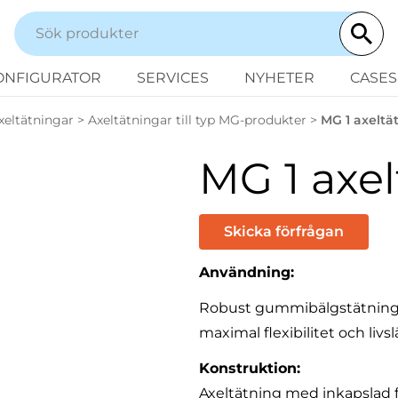
ONFIGURATOR
SERVICES
NYHETER
CASES
xeltätningar
>
Axeltätningar till typ MG-produkter
>
MG 1 axeltä
MG 1 axel
Skicka förfrågan
Användning:
Robust gummibälgstätning
maximal flexibilitet och livs
Konstruktion:
Axeltätning med inkapslad f