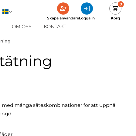
0
Skapa användare
Logga in
Korg
OM OSS
KONTAKT
tning
tätning
 med många säteskombinationer för att uppnå
längd.
jäder