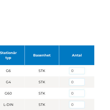
Stationär
Basenhet
Antal
typ
G6
STK
G4
STK
G60
STK
L-DIN
STK