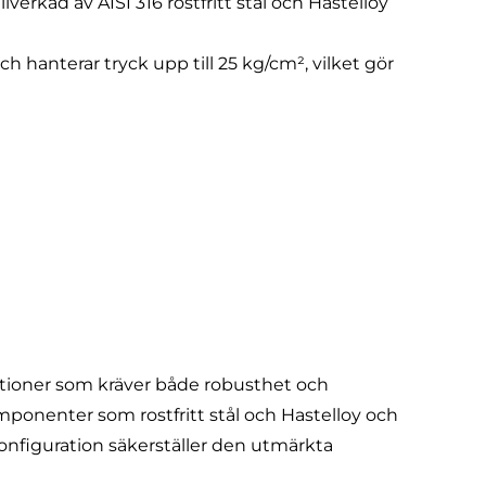
verkad av AISI 316 rostfritt stål och Hastelloy
ch hanterar tryck upp till 25 kg/cm², vilket gör
kationer som kräver både robusthet och
onenter som rostfritt stål och Hastelloy och
figuration säkerställer den utmärkta