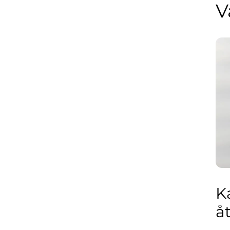
V
K
å