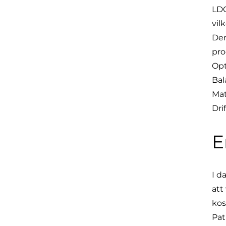
LDC
vil
Den
pro
Opt
Bal
Mat
Dri
E
I d
att
kos
Pat