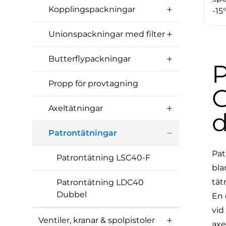
Kopplingspackningar
-15°
Unionspackningar med filter
Butterflypackningar
P
Propp för provtagning
G
Axeltätningar
d
Patrontätningar
Pat
Patrontätning LSC40-F
bla
tät
Patrontätning LDC40
Dubbel
En 
vid
Ventiler, kranar & spolpistoler
axe