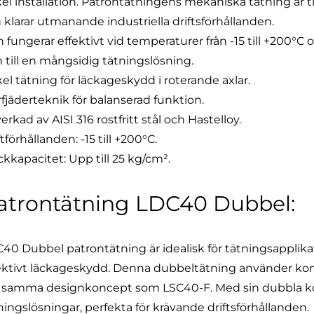
el installation. Patrontätningens mekaniska tätning är till
 klarar utmanande industriella driftsförhållanden.
 fungerar effektivt vid temperaturer från -15 till +200°C o
 till en mångsidig tätningslösning.
el tätning för läckageskydd i roterande axlar.
rfjäderteknik för balanserad funktion.
lverkad av AISI 316 rostfritt stål och Hastelloy.
ftförhållanden: -15 till +200°C.
ckkapacitet: Upp till 25 kg/cm².
atrontätning LDC40 Dubbel:
40 Dubbel patrontätning
är idealisk för tätningsappli
ektivt läckageskydd. Denna dubbeltätning använder komp
 samma designkoncept som LSC40-F. Med sin dubbla kon
ningslösningar, perfekta för krävande driftsförhållanden.