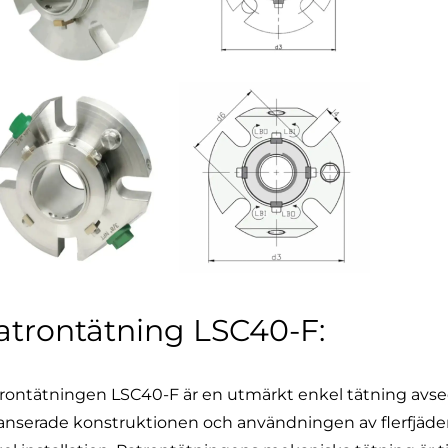
atrontätning LSC40-F:
rontätningen LSC40-F
är en utmärkt enkel tätning avsed
anserade konstruktionen och användningen av flerfjäderte