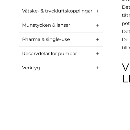
Det
Vätske- & tryckluftskopplingar
tät
pot
Munstycken & lansar
Det
Pharma & single-use
De 
til
Reservdelar för pumpar
V
Verktyg
L