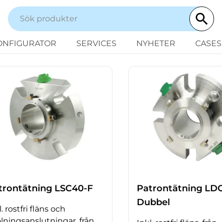
ONFIGURATOR
SERVICES
NYHETER
CASES
trontätning LSC40-F
Patrontätning LD
Dubbel
l. rostfri fläns och
lningsanslutningar, från