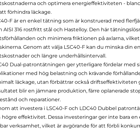
ftskostnaderna och optimera energieffektiviteten - bland
 att förhindra läckage.
40-F är en enkel tätning som är konstruerad med flerfjäd
 AISI 316 rostfritt stål och Hastelloy. Den här tätningslö
ftsförhållanden och minimera friktionen på axlarna, vilket
kinerna. Genom att välja LSC40-F kan du minska din energ
ftskostnader och längre underhållsintervall.
40 Dual-patrontätningen ger ytterligare fördelar med sin
likationer med hög belastning och krävande förhållanden
imalt läckage, utan förbättrar också driftseffektiviteten 
ultatet blir en jämnare produktion, färre oplanerade s
llestånd och reparationer.
om att investera i LSC40-F och LDC40 Dubbel patront
 högre effektivitet. Dessa investeringar ger inte bara en e
lbar verksamhet, vilket är avgörande för att förbli konk