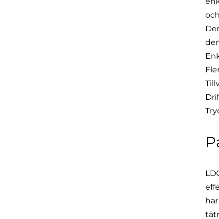
enk
och
Den
den
Enk
Fle
Til
Dri
Try
P
LDC
eff
har
tät