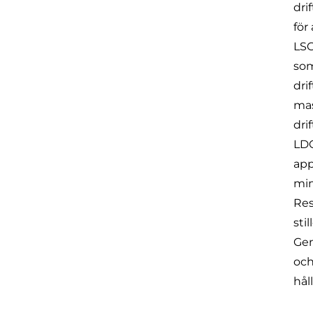
dri
för
LSC
som
dri
mas
dri
LDC
app
min
Res
sti
Gen
och
hål