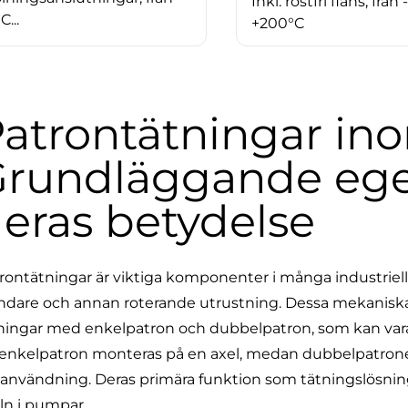
Inkl. rostfri fläns, från -
C...
+200°C
atrontätningar ino
rundläggande ege
eras betydelse
rontätningar är viktiga komponenter i många industriella
ndare och annan roterande utrustning. Dessa mekaniska tä
ningar med enkelpatron och dubbelpatron, som kan vara
enkelpatron monteras på en axel, medan dubbelpatronen 
 användning. Deras primära funktion som tätningslösnin
ln i pumpar.