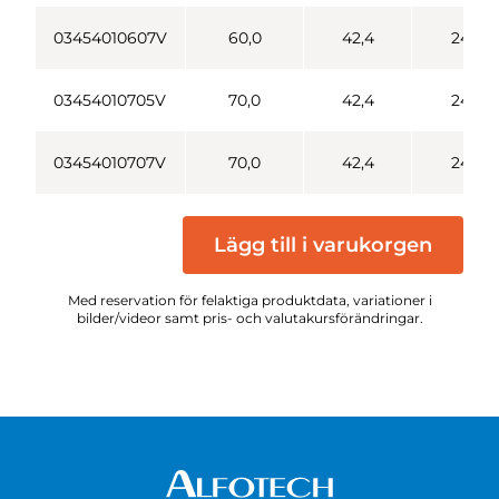
03454010607V
60,0
42,4
24,6
03454010705V
70,0
42,4
24,6
03454010707V
70,0
42,4
24,6
Lägg till i varukorgen
Med reservation för felaktiga produktdata, variationer i
bilder/videor samt pris- och valutakursförändringar.