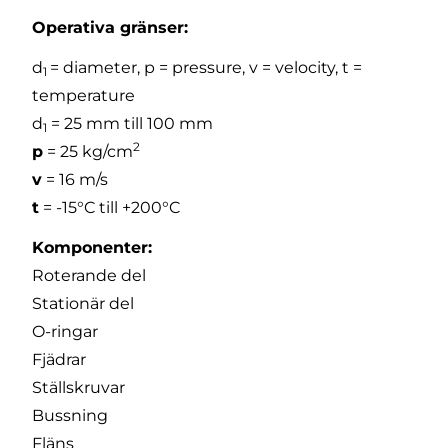
Operativa gränser:
d
= diameter, p = pressure, v = velocity, t =
1
temperature
d
= 25 mm till 100 mm
1
2
p
= 25 kg/cm
v
= 16 m/s
t
= -15°C till +200°C
Komponenter:
Roterande del
Stationär del
O-ringar
Fjädrar
Ställskruvar
Bussning
Fläns