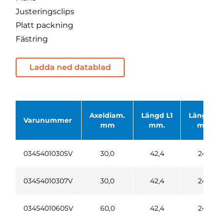
Justeringsclips
Platt packning
Fästring
Ladda ned datablad
Axeldiam.
Längd L1
Längd L
Varunummer
mm
mm.
mm.
03454010305V
30,0
42,4
24,6
03454010307V
30,0
42,4
24,6
03454010605V
60,0
42,4
24,6