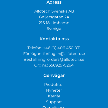
Adress
Alfotech Svenska AB
Geijersgatan 2A
216 18 Limhamn
Sverige
Kontakta oss
Telefon:
+46 (0) 406 450 071
Förfrågan:
forfragan@alfotech.se
Beställning:
orders@alfotech.se
Org.nr.: 556929-0264
Genvägar
Produkter
Nyheter
Karriär
Support
Compliance