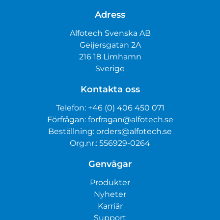
Adress
Alfotech Svenska AB
Geijersgatan 2A
216 18 Limhamn
Sverige
Kontakta oss
Telefon:
+46 (0) 406 450 071
Förfrågan:
forfragan@alfotech.se
Beställning:
orders@alfotech.se
Org.nr.: 556929-0264
Genvägar
Produkter
Nyheter
Karriär
Support