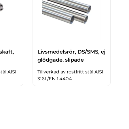
kaft,
Livsmedelsrör, DS/SMS, ej
glödgade, slipade
stål AISI
Tillverkad av rostfritt stål AISI
316L/EN 1.4404