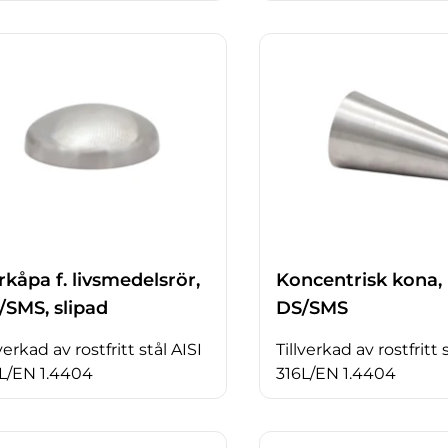
rkåpa f. livsmedelsrör,
Koncentrisk kona,
/SMS, slipad
DS/SMS
lverkad av rostfritt stål AISI
Tillverkad av rostfritt 
L/EN 1.4404
316L/EN 1.4404