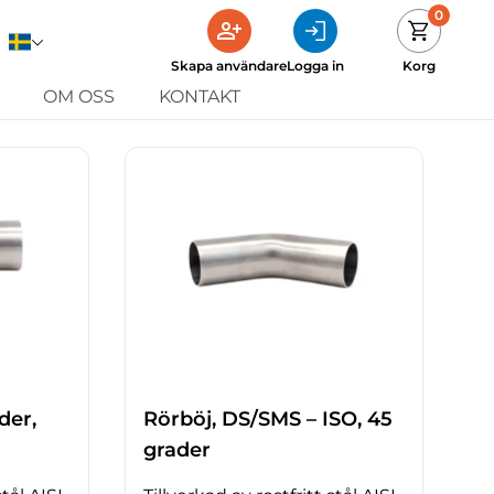
0
Skapa användare
Logga in
Korg
OM OSS
KONTAKT
der,
Rörböj, DS/SMS – ISO, 45
grader