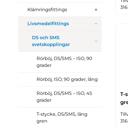
Til
316
Klämringsfittings
Livsmedelfittings
DS och SMS
svetskopplingar
Rörböj, DS/SMS – ISO, 90
grader
Rörböj, ISO, 90 grader, lång
Rörböj, DS/SMS – ISO, 45
T-
grader
gr
Til
T-stycke, DS/SMS, lång
316
gren