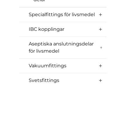
Specialfittings för livsmedel
IBC kopplingar
Aseptiska anslutningsdelar
för livsmedel
Vakuumfittings
Svetsfittings
Rostfria flänsar
Smutsfilter
Synglas
Adress