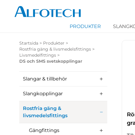
PRODUKTER
SLANGK
Startsida
>
Produkter
>
Rostfria gäng & livsmedelsfittings
>
Livsmedelfittings
>
DS och SMS svetskopplingar
Slangar & tillbehör
Slangkopplingar
Rostfria gäng &
Rö
livsmedelsfittings
gr
Gängfittings