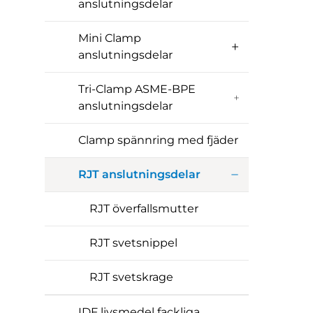
anslutningsdelar
Mini Clamp
anslutningsdelar
Tri-Clamp ASME-BPE
anslutningsdelar
Clamp spännring med fjäder
RJT anslutningsdelar
RJT överfallsmutter
RJT svetsnippel
RJT svetskrage
IDF livsmedel fackliga