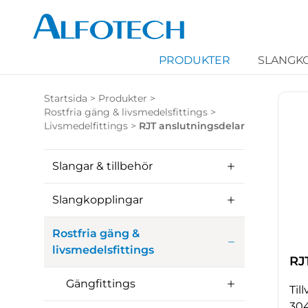
PRODUKTER
SLANGK
Startsida
>
Produkter
>
Rostfria gäng & livsmedelsfittings
>
Livsmedelfittings
>
RJT anslutningsdelar
Slangar & tillbehör
Slangkopplingar
Rostfria gäng &
livsmedelsfittings
RJ
Gängfittings
Til
304