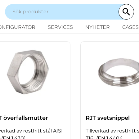
ONFIGURATOR
SERVICES
NYHETER
CASES
T överfallsmutter
RJT svetsnippel
lverkad av rostfritt stål AISI
Tillverkad av rostfritt 
/EN 1.4301
316L/EN 1.4404