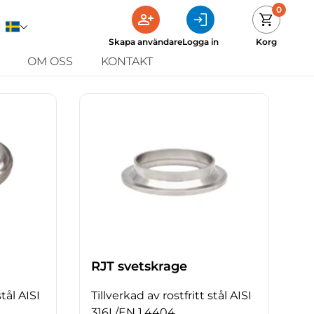
0
Skapa användare
Logga in
Korg
OM OSS
KONTAKT
RJT svetskrage
stål AISI
Tillverkad av rostfritt stål AISI
316L/EN 1.4404