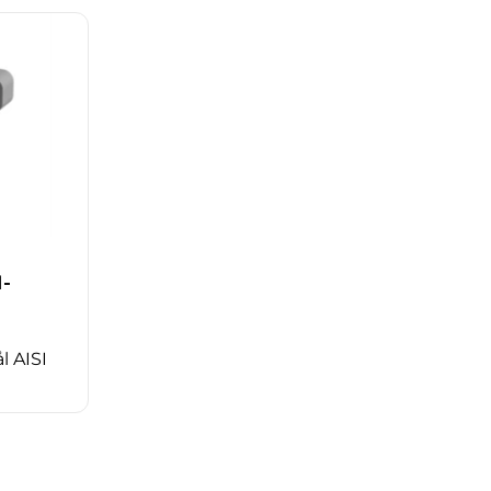
H-
ål AISI