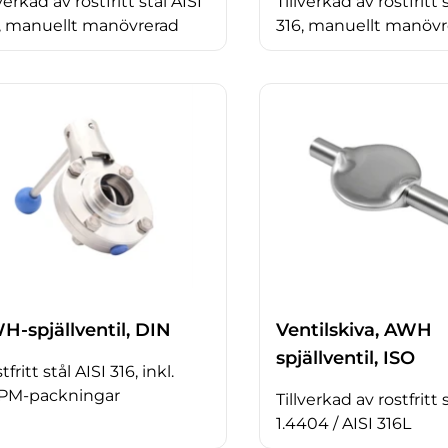
lverkad av rostfritt stål AISI
Tillverkad av rostfritt 
, manuellt manövrerad
316, manuellt manövr
H-spjällventil, DIN
Ventilskiva, AWH
spjällventil, ISO
fritt stål AISI 316, inkl.
PM-packningar
Tillverkad av rostfritt 
1.4404 / AISI 316L