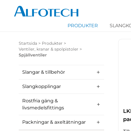
PRODUKTER
SLANGK
Startsida
>
Produkter
>
Ventiler, kranar & spolpistoler
>
Spjällventiler
Slangar & tillbehör
Slangkopplingar
Rostfria gäng &
livsmedelsfittings
LK
pa
Packningar & axeltätningar