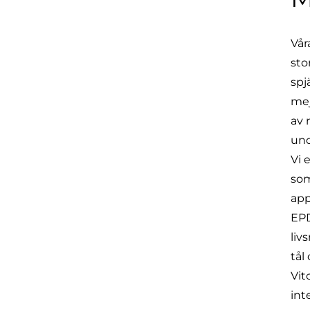
Vår
sto
spj
mej
av 
und
Vi 
som
app
EPD
liv
tål 
Vit
int