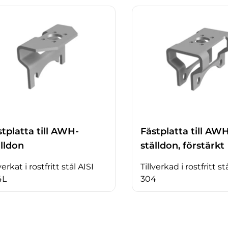
stplatta till AWH-
Fästplatta till AW
älldon
ställdon, förstärkt
verkat i rostfritt stål AISI
Tillverkad i rostfritt st
4L
304