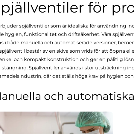
pjällventiler för p
erbjuder spjällventiler som är idealiska för användning in
e hygien, funktionalitet och driftsäkerhet. Våra spjällventil
ns i både manuella och automatiserade versioner, beroe
spjällventil består av en skiva som vrids för att öppna 
enkel och kompakt konstruktion och ger en pålitlig lösn
 stängning. Spjällventiler används i stor utsträckning in
emedelsindustrin, där det ställs höga krav på hygien och e
anuella och automatiska 