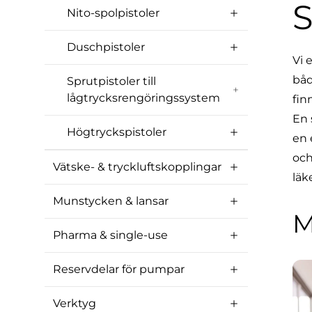
S
Nito-spolpistoler
Duschpistoler
Vi 
båd
Sprutpistoler till
lågtrycksrengöringssystem
fin
En 
Högtryckspistoler
en 
och
Vätske- & tryckluftskopplingar
läk
Munstycken & lansar
M
Pharma & single-use
Reservdelar för pumpar
Verktyg