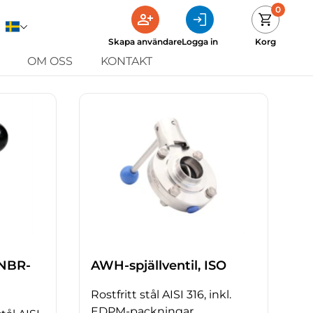
0
Skapa användare
Logga in
Korg
OM OSS
KONTAKT
HNBR-
AWH-spjällventil, ISO
Rostfritt stål AISI 316, inkl.
EDPM-packningar