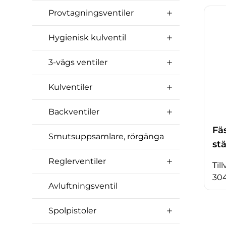
Provtagningsventiler
Hygienisk kulventil
3-vägs ventiler
Kulventiler
Backventiler
Fä
Smutsuppsamlare, rörgänga
st
Reglerventiler
Till
30
Avluftningsventil
Spolpistoler