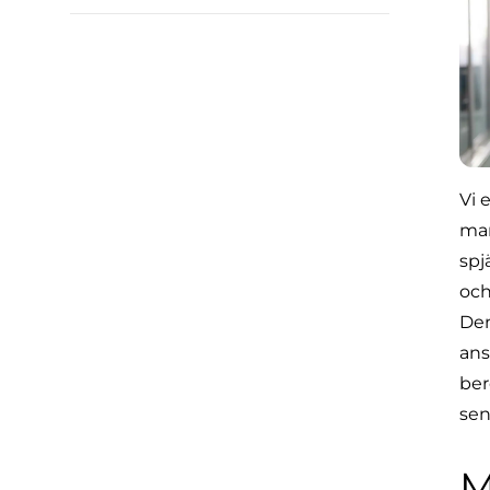
Vi 
man
spj
och
Den
ans
ber
sen
M