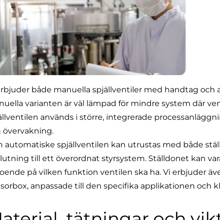
erbjuder både manuella spjällventiler med handtag och 
uella varianten är väl lämpad för mindre system där ve
ällventilen används i större, integrerade processanläggn
 övervakning.
 automatiske spjällventilen kan utrustas med både ställ
lutning till ett överordnat styrsystem. Ställdonet kan v
oende på vilken funktion ventilen ska ha. Vi erbjuder ä
sorbox, anpassade till den specifika applikationen och klar
aterial, tätningar och vik