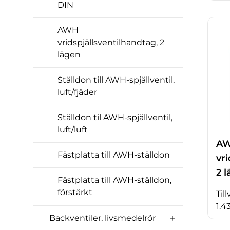
DIN
AWH
vridspjällsventilhandtag, 2
lägen
Ställdon till AWH-spjällventil,
luft/fjäder
Ställdon til AWH-spjällventil,
luft/luft
A
Fästplatta till AWH-ställdon
vri
2 
Fästplatta till AWH-ställdon,
förstärkt
Til
1.4
Backventiler, livsmedelrör