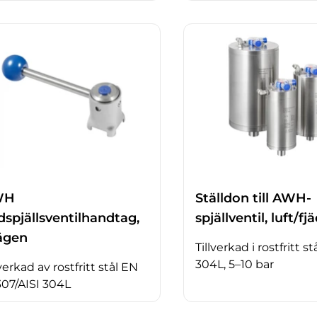
WH
Ställdon till AWH-
dspjällsventilhandtag,
spjällventil, luft/fj
lägen
Tillverkad i rostfritt st
304L, 5–10 bar
lverkad av rostfritt stål EN
307/AISI 304L