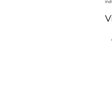
ind
V