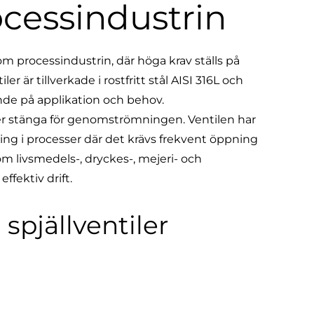
rocessindustrin
om processindustrin, där höga krav ställs på
er är tillverkade i rostfritt stål AISI 316L och
nde på applikation och behov.
eller stänga för genomströmningen. Ventilen har
ing i processer där det krävs frekvent öppning
om livsmedels-, dryckes-, mejeri- och
ffektiv drift.
spjällventiler