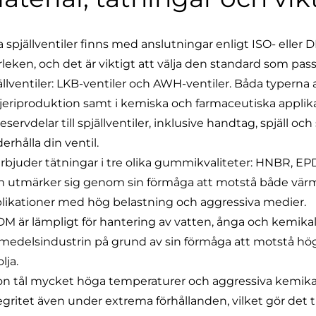
a spjällventiler finns med anslutningar enligt ISO- eller 
rleken, och det är viktigt att välja den standard som pass
ällventiler:
LKB-ventiler
och
AWH-ventiler
. Båda typerna
eriproduktion samt i kemiska och farmaceutiska applikat
reservdelar till
spjällventiler
,
inklusive handtag
,
spjäll
och
erhålla din ventil.
erbjuder tätningar i tre olika gummikvaliteter: HNBR, 
 utmärker sig genom sin förmåga att motstå både värme
likationer med hög belastning och aggressiva medier.
M är lämpligt för hantering av vatten, ånga och kemika
smedelsindustrin på grund av sin förmåga att motstå hög
olja.
on tål mycket höga temperaturer och aggressiva kemikalie
egritet även under extrema förhållanden, vilket gör det ti