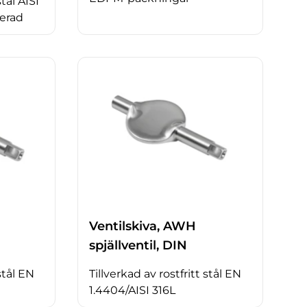
stål AISI
erad
Ventilskiva, AWH
spjällventil, DIN
stål EN
Tillverkad av rostfritt stål EN
1.4404/AISI 316L