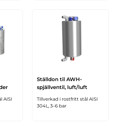
Ställdon til AWH-
äder
spjällventil, luft/luft
ål AISI
Tillverkad i rostfritt stål AISI
304L, 3–6 bar