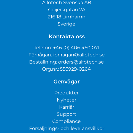
Alfotech Svenska AB
Geijersgatan 2A
216 18 Limhamn
Sverige
Kontakta oss
Telefon:
+46 (0) 406 450 071
Förfrågan:
forfragan@alfotech.se
Beställning:
orders@alfotech.se
Org.nr.: 556929-0264
Genvägar
Produkter
Nyheter
Karriär
Support
Compliance
Försäljnings- och leveransvillkor