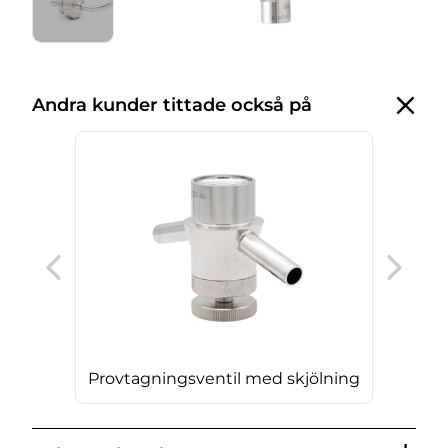
Andra kunder tittade också på
Nålv
Provtagningsventil med skjölning