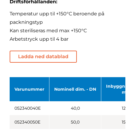
Driftsförhållanden:
Temperatur upp til +150°C beroende på
packningstyp
Kan steriliseras med max +150°C
Arbetstryck upp til 4 bar
Ladda ned datablad
Inbyggnadsm
Varunummer
Nominell dim. - DN
mm.
052340040E
40,0
120,0
052340050E
50,0
152,0