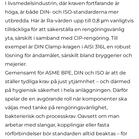
I livsmedelsindustrin, där kraven fortfarande är
höga, är både DIN- och ISO-standarderna mer
utbredda. Här är Ra-värden upp till 0,8 μm vanligtvis
tillräckliga för att säkerställa en rengöringsvänlig
yta, särskilt i samband med
CIP-rengöring
. Till
exempel är
DIN Clamp-kragen i AISI 316L
en robust
lösning för ändamålet, särskilt bland bryggerier och
mejerier.
Gemensamt för ASME BPE, DIN och ISO är att de
ställer tydliga krav på just ytjämnhet – och därmed
på hygienisk säkerhet i hela anläggningen. Därför
spelar de en avgörande roll när komponenter ska
väljas med tanke på rengöringsvänlighet,
bakterierisk och processkrav. Oavsett om man
arbetar med slangar, kopplingar eller fasta
rörförbindelser bör standarden alltid beaktas – för