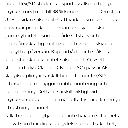
Liquorflex/SD
stöder transport av alkoholhaltiga
drycker med upp till 98 % koncentration. Den
släta
UPE-insidan
säkerställer att varken smak eller lukt
påverkar produkten, medan den syntetiska
gummyträdet – som är både slitstark och
motståndskraftig mot ozon och väder – skyddar
mot yttre påverkan. Koppartrådar och stålspiral
leder statisk elektricitet säkert bort. Oavsett
standard (dvs. Clamp, DIN eller ISO) passar AFT-
slangkopplingar särskilt bra till Liquorflex/SD,
eftersom de möjliggör snabb montering och
demontering. Detta är särskilt viktigt vid
dryckesproduktion, där man ofta flyttar eller rengör
utrustning manuellt.
I alla tre fallen är ytjämnhet inte bara en siffra. Det är
ett val som har direkt betydelse för driftsäkerhet,