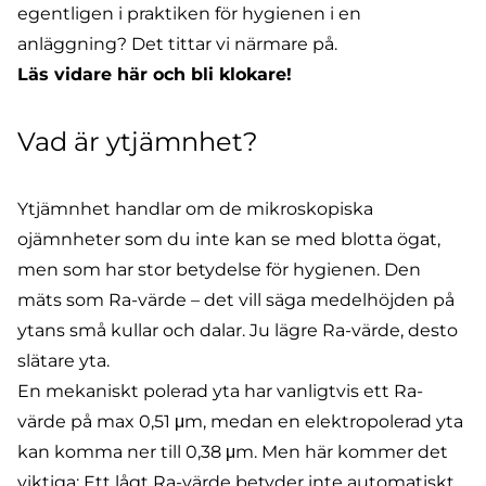
egentligen i praktiken för hygienen i en
anläggning? Det tittar vi närmare på.
Läs vidare här och bli klokare!
Vad är ytjämnhet?
Ytjämnhet handlar om de mikroskopiska
ojämnheter som du inte kan se med blotta ögat,
men som har stor betydelse för hygienen. Den
mäts som Ra-värde – det vill säga medelhöjden på
ytans små kullar och dalar. Ju lägre Ra-värde, desto
slätare yta.
En mekaniskt polerad yta har vanligtvis ett Ra-
värde på max 0,51 μm, medan en elektropolerad yta
kan komma ner till 0,38 μm. Men här kommer det
viktiga: Ett lågt Ra-värde betyder inte automatiskt