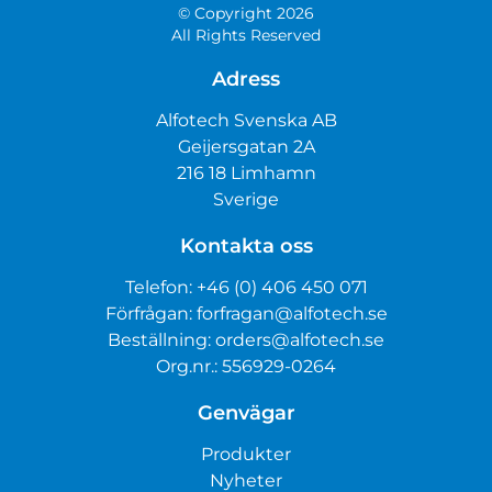
© Copyright 2026
All Rights Reserved
Adress
Alfotech Svenska AB
Geijersgatan 2A
216 18 Limhamn
Sverige
Kontakta oss
Telefon:
+46 (0) 406 450 071
Förfrågan:
forfragan@alfotech.se
Beställning:
orders@alfotech.se
Org.nr.: 556929-0264
Genvägar
Produkter
Nyheter