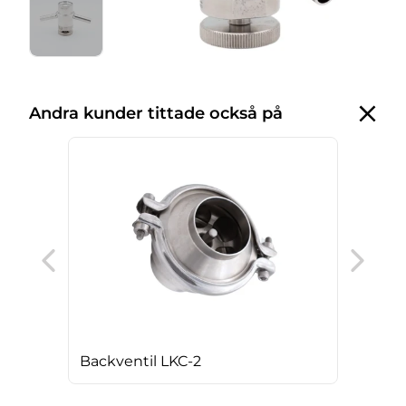
Andra kunder tittade också på
Hyg
sve
Backventil LKC-2