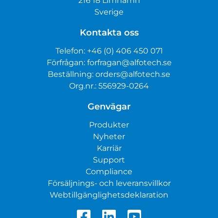
216 18 Limhamn
Sverige
Kontakta oss
Telefon:
+46 (0) 406 450 071
Förfrågan:
forfragan@alfotech.se
Beställning:
orders@alfotech.se
Org.nr.: 556929-0264
Genvägar
Produkter
Nyheter
Karriär
Support
Compliance
Försäljnings- och leveransvillkor
Webtillgänglighetsdeklaration