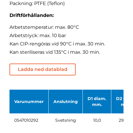
Packning: PTFE (Teflon)
Driftförhållanden:
Arbetstemperatur: max. 80°C
Arbetstryck: max. 10 bar
Kan CIP-rengöras vid 90°C i max. 30 min.
Kan steriliseras vid 135°C i max. 30 min.
Ladda ned datablad
D1 diam.
D2 dia
Varunummer
Anslutning
mm.
mm.
0547010292
Svetsning
10,0
29 x 1,5