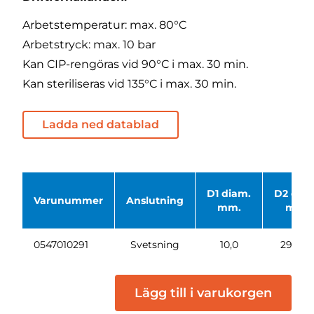
Arbetstemperatur: max. 80°C
Arbetstryck: max. 10 bar
Kan CIP-rengöras vid 90°C i max. 30 min.
Kan steriliseras vid 135°C i max. 30 min.
Ladda ned datablad
D1 diam.
D2 dia
Varunummer
Anslutning
mm.
mm.
0547010291
Svetsning
10,0
29 x 1,5
Lägg till i varukorgen