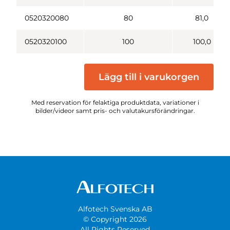
0520320080
80
81,0
0520320100
100
100,0
Lägg till i varukorgen
Med reservation för felaktiga produktdata, variationer i
bilder/videor samt pris- och valutakursförändringar.
Alfotech Svenska AB
© Copyright 2026
All Rights Reserved