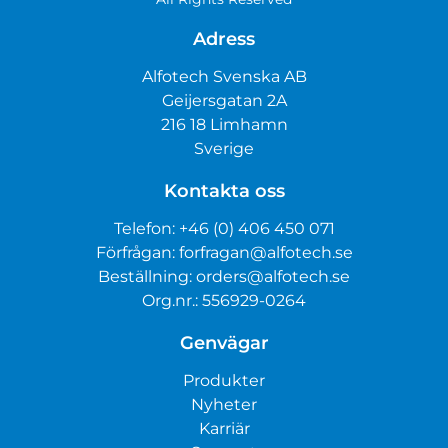
Adress
Alfotech Svenska AB
Geijersgatan 2A
216 18 Limhamn
Sverige
Kontakta oss
Telefon:
+46 (0) 406 450 071
Förfrågan:
forfragan@alfotech.se
Beställning:
orders@alfotech.se
Org.nr.: 556929-0264
Genvägar
Produkter
Nyheter
Karriär