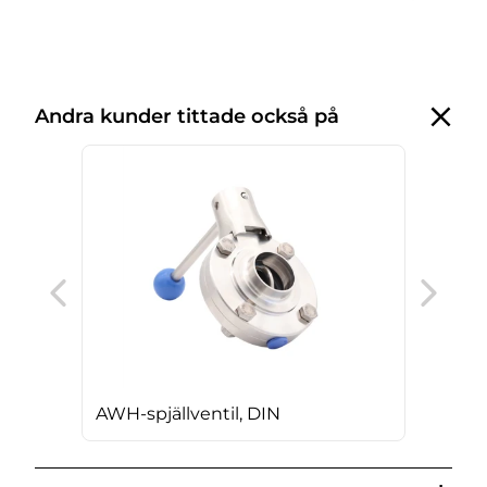
Andra kunder tittade också på
AWH
läg
AWH-spjällventil, DIN