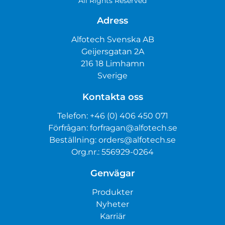
All Rights Reserved
Adress
Alfotech Svenska AB
Geijersgatan 2A
216 18 Limhamn
Sverige
Kontakta oss
Telefon:
+46 (0) 406 450 071
Förfrågan:
forfragan@alfotech.se
Beställning:
orders@alfotech.se
Org.nr.: 556929-0264
Genvägar
Produkter
Nyheter
Karriär