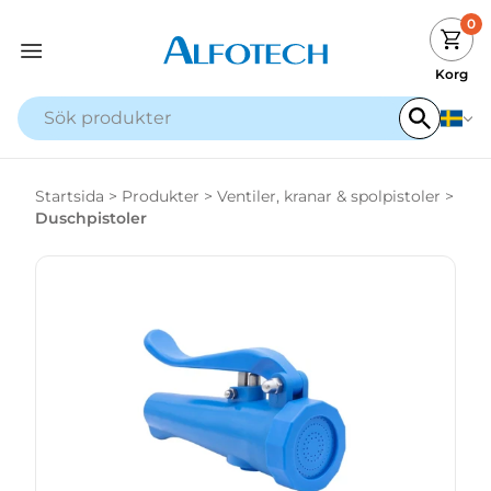
0
Korg
Startsida
>
Produkter
>
Ventiler, kranar & spolpistoler
>
Duschpistoler