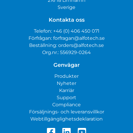
216 18 Limhamn
Sverige
Kontakta oss
Telefon:
+46 (0) 406 450 071
Förfrågan:
forfragan@alfotech.se
Beställning:
orders@alfotech.se
Org.nr.: 556929-0264
Genvägar
Produkter
Nyheter
Karriär
Support
Compliance
Försäljnings- och leveransvillkor
Webtillgänglighetsdeklaration