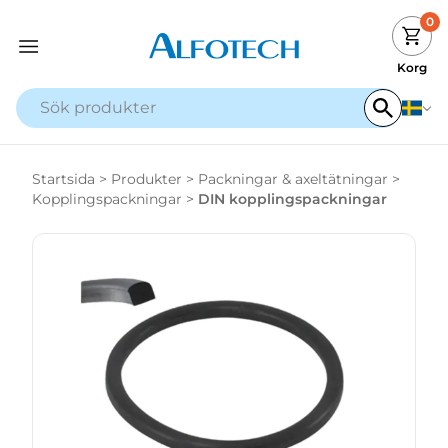
0
Korg
Startsida
>
Produkter
>
Packningar & axeltätningar
>
Kopplingspackningar
>
DIN kopplingspackningar