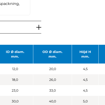
spackning,
ID Ø diam.
OD Ø diam.
Höjd H
mm.
mm.
mm.
12,0
20,0
4,5
18,0
26,0
4,5
23,0
33,0
4,5
30,0
40,0
5,0