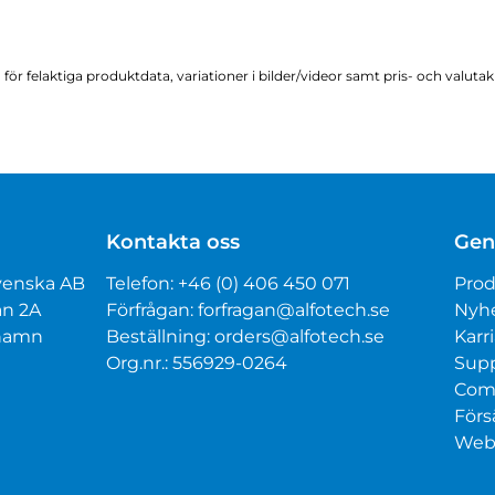
för felaktiga produktdata, variationer i bilder/videor samt pris- och valuta
Kontakta oss
Gen
venska AB
Telefon:
+46 (0) 406 450 071
Prod
an 2A
Förfrågan:
forfragan@alfotech.se
Nyh
mhamn
Beställning:
orders@alfotech.se
Karri
Org.nr.: 556929-0264
Sup
Com
Förs
Webt