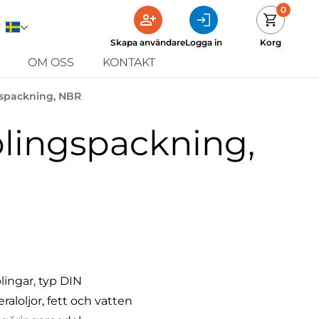
0
Skapa användare
Logga in
Korg
OM OSS
KONTAKT
spackning, NBR
lingspackning,
lingar, typ DIN
loljor, fett och vatten