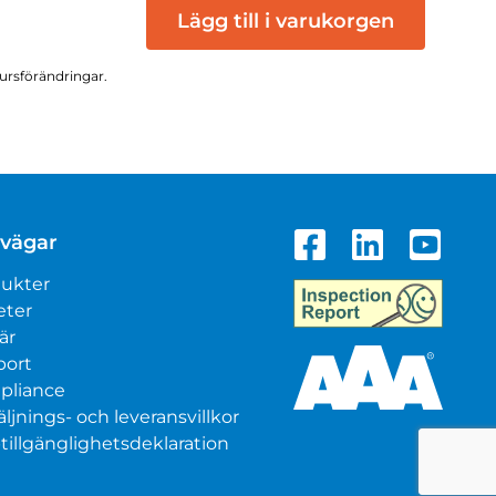
Lägg till i varukorgen
kursförändringar.
vägar
ukter
eter
är
port
pliance
äljnings- och leveransvillkor
illgänglighetsdeklaration