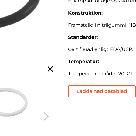
Ej lämpad för aggressiva r
Konstruktion:
Framställd i nitrilgummi, NB
Standarder:
Certifierad enligt FDA/USP.
Temperatur:
Temperaturområde -20°C till
Ladda ned datablad
DIN
kopplingspackning,
EPDM, med krage