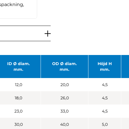
spackning,
ID Ø diam.
OD Ø diam.
Höjd H
mm.
mm.
mm.
12,0
20,0
4,5
18,0
26,0
4,5
23,0
33,0
4,5
30,0
40,0
5,0