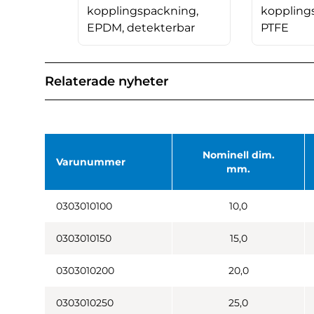
kopplingspackning,
koppling
EPDM, detekterbar
PTFE
Relaterade nyheter
Nominell dim.
Varunummer
mm.
0303010100
10,0
0303010150
15,0
0303010200
20,0
0303010250
25,0