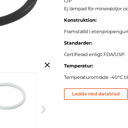
CIP
Ej lämpad för mineraloljor oc
Konstruktion:
Framställd i etenpropengu
Standarder:
Certifierad enligt FDA/USP.
Temperatur:
Temperaturområde -40°C till
Ladda ned datablad
DIN
kopplingspackning,
EPDM, med krage