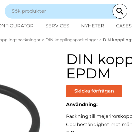
ONFIGURATOR
SERVICES
NYHETER
CASES
opplingspackningar
>
DIN kopplingspackningar
>
DIN kopplin
DIN kopp
EPDM
Skicka förfrågan
Användning:
Packning till mejerirörskopp
God beständighet mot många o