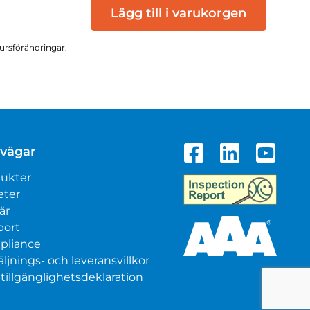
Lägg till i varukorgen
kursförändringar.
vägar
ukter
eter
är
port
pliance
äljnings- och leveransvillkor
illgänglighetsdeklaration