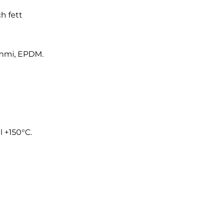
h fett
mmi, EPDM.
 +150°C.