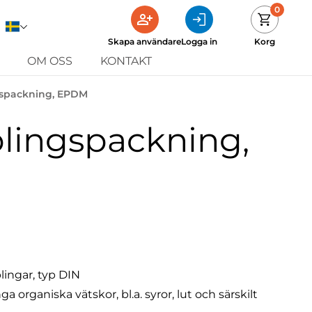
0
Skapa användare
Logga in
Korg
OM OSS
KONTAKT
gspackning, EPDM
lingspackning,
lingar, typ DIN
rganiska vätskor, bl.a. syror, lut och särskilt