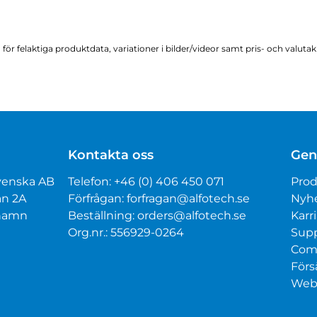
för felaktiga produktdata, variationer i bilder/videor samt pris- och valuta
Kontakta oss
Gen
venska AB
Telefon:
+46 (0) 406 450 071
Prod
an 2A
Förfrågan:
forfragan@alfotech.se
Nyh
mhamn
Beställning:
orders@alfotech.se
Karri
Org.nr.: 556929-0264
Sup
Com
Förs
Webt