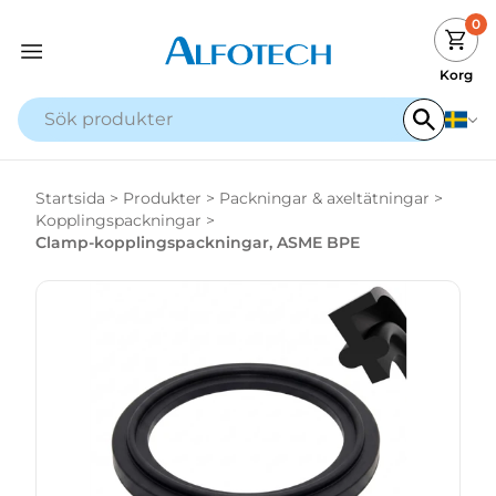
0
Korg
Startsida
>
Produkter
>
Packningar & axeltätningar
>
Kopplingspackningar
>
Clamp-kopplingspackningar, ASME BPE