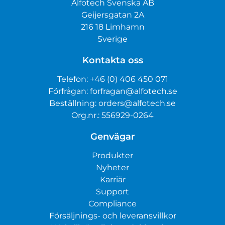
Alfotech Svenska AB
Geijersgatan 2A
216 18 Limhamn
Sverige
Kontakta oss
Telefon:
+46 (0) 406 450 071
Förfrågan:
forfragan@alfotech.se
Beställning:
orders@alfotech.se
Org.nr.: 556929-0264
Genvägar
Produkter
Nyheter
Karriär
Support
Compliance
Försäljnings- och leveransvillkor