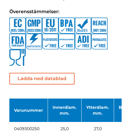
Överensstämmelser:
Ladda ned datablad
Innerdiam.
Ytterdiam.
Böjni
Varunummer
mm.
mm.
0409300250
25,0
27,0