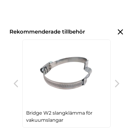
Rekommenderade tillbehör
Dou
för
Bridge W2 slangklämma för
vakuumslangar