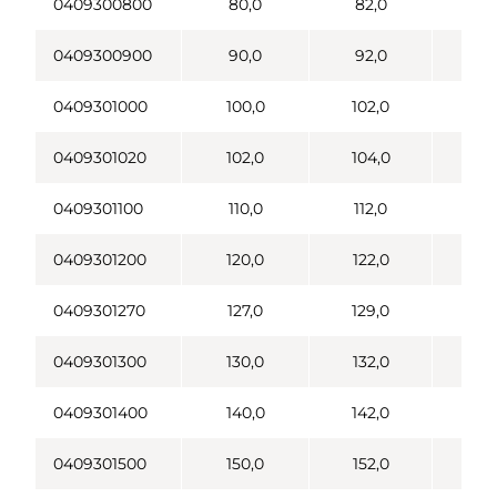
0409300800
80,0
82,0
0409300900
90,0
92,0
1
0409301000
100,0
102,0
1
0409301020
102,0
104,0
1
0409301100
110,0
112,0
1
0409301200
120,0
122,0
1
0409301270
127,0
129,0
1
0409301300
130,0
132,0
1
0409301400
140,0
142,0
1
0409301500
150,0
152,0
1