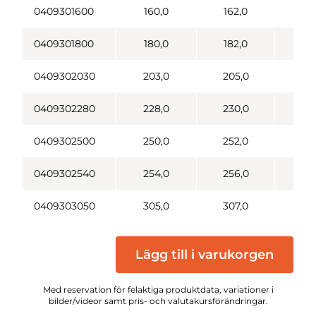
0409301600
160,0
162,0
1
0409301800
180,0
182,0
2
0409302030
203,0
205,0
2
0409302280
228,0
230,0
2
0409302500
250,0
252,0
2
0409302540
254,0
256,0
2
0409303050
305,0
307,0
3
Lägg till i varukorgen
Med reservation för felaktiga produktdata, variationer i
bilder/videor samt pris- och valutakursförändringar.