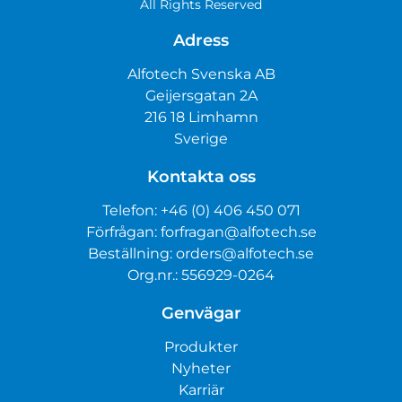
All Rights Reserved
Adress
Alfotech Svenska AB
Geijersgatan 2A
216 18 Limhamn
Sverige
Kontakta oss
Telefon:
+46 (0) 406 450 071
Förfrågan:
forfragan@alfotech.se
Beställning:
orders@alfotech.se
Org.nr.: 556929-0264
Genvägar
Produkter
Nyheter
Karriär