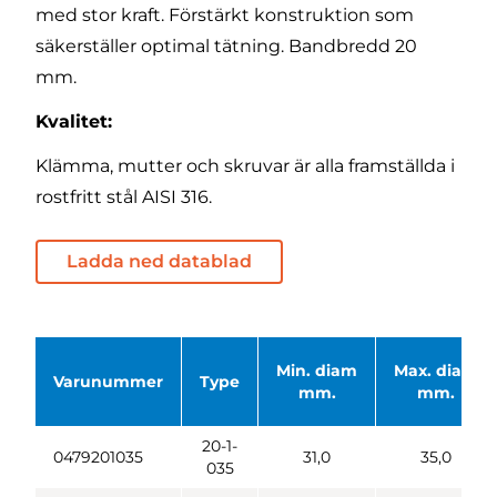
med stor kraft. Förstärkt konstruktion som
säkerställer optimal tätning. Bandbredd 20
mm.
Kvalitet:
Klämma, mutter och skruvar är alla framställda i
rostfritt stål AISI 316.
Ladda ned datablad
Min. diam
Max. diam
Varunummer
Type
mm.
mm.
20-1-
0479201035
31,0
35,0
035