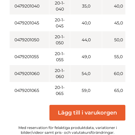
20-1-
0479201040
35,0
40,0
040
20-1-
0479201045
40,0
45,0
045
20-1-
0479201050
44,0
50,0
050
20-1-
0479201055
49,0
55,0
055
20-1-
0479201060
54,0
60,0
060
20-1-
0479201065
59,0
65,0
065
Lägg till i varukorgen
Med reservation för felaktiga produktdata, variationer i
bilder/videor samt pris- och valutakursförändringar.