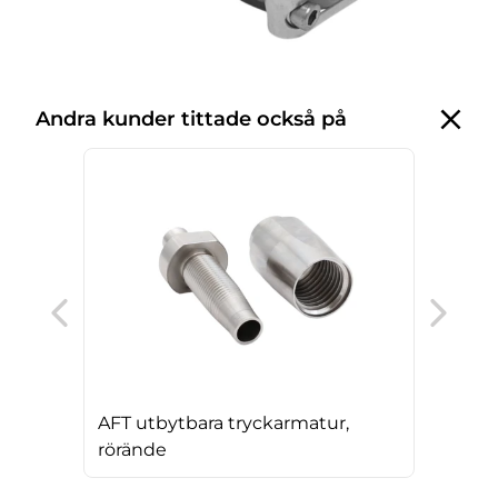
Andra kunder tittade också på
Ser
AFT utbytbara tryckarmatur,
rörände