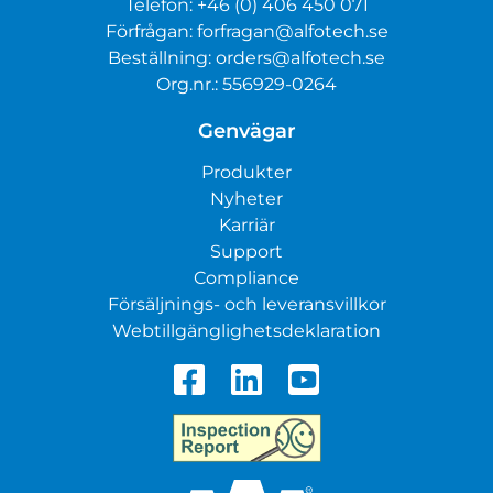
Telefon:
+46 (0) 406 450 071
Förfrågan:
forfragan@alfotech.se
Beställning:
orders@alfotech.se
Org.nr.: 556929-0264
Genvägar
Produkter
Nyheter
Karriär
Support
Compliance
Försäljnings- och leveransvillkor
Webtillgänglighetsdeklaration