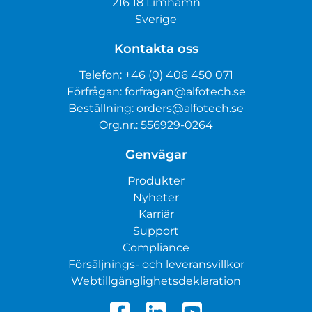
216 18 Limhamn
Sverige
Kontakta oss
Telefon:
+46 (0) 406 450 071
Förfrågan:
forfragan@alfotech.se
Beställning:
orders@alfotech.se
Org.nr.: 556929-0264
Genvägar
Produkter
Nyheter
Karriär
Support
Compliance
Försäljnings- och leveransvillkor
Webtillgänglighetsdeklaration