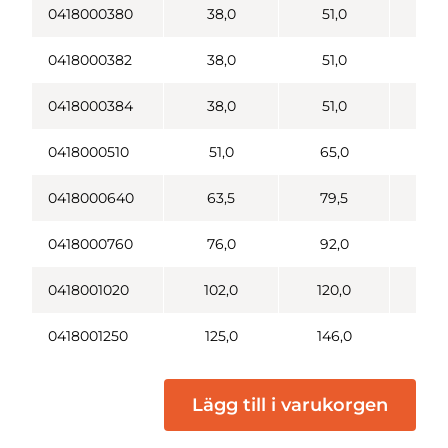
0418000380
38,0
51,0
2
0418000382
38,0
51,0
2
0418000384
38,0
51,0
2
0418000510
51,0
65,0
2
0418000640
63,5
79,5
3
0418000760
76,0
92,0
4
0418001020
102,0
120,0
6
0418001250
125,0
146,0
7
Lägg till i varukorgen