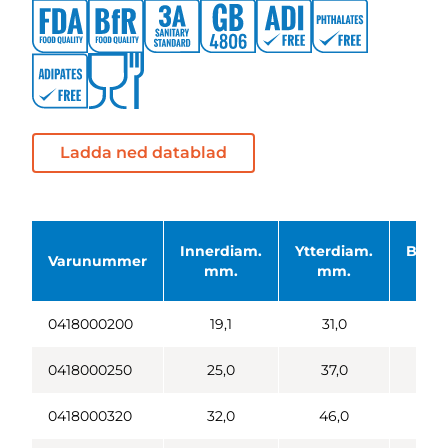
Ladda ned datablad
Innerdiam.
Ytterdiam.
Böjni
Varunummer
mm.
mm.
0418000200
19,1
31,0
1
0418000250
25,0
37,0
1
0418000320
32,0
46,0
1