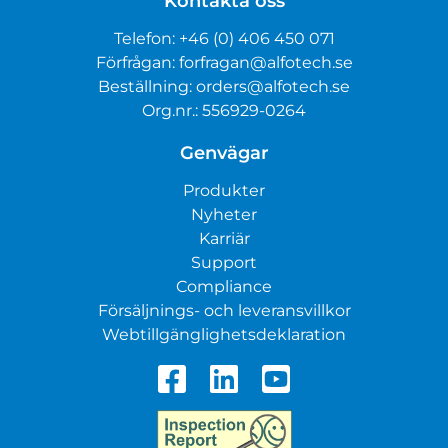
Kontakta oss
Telefon:
+46 (0) 406 450 071
Förfrågan:
forfragan@alfotech.se
Beställning:
orders@alfotech.se
Org.nr.: 556929-0264
Genvägar
Produkter
Nyheter
Karriär
Support
Compliance
Försäljnings- och leveransvillkor
Webtillgänglighetsdeklaration