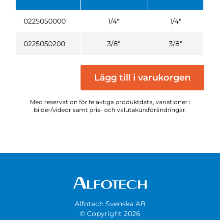
0225050000
1/4"
1/4"
0225050200
3/8"
3/8"
Lägg till i varukorgen
Med reservation för felaktiga produktdata, variationer i
bilder/videor samt pris- och valutakursförändringar.
Alfotech Svenska AB
© Copyright 2026