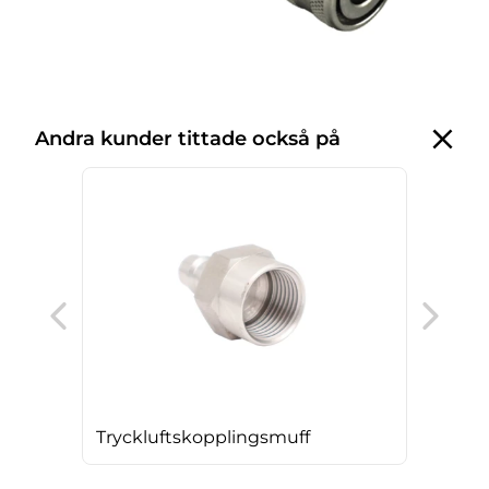
Andra kunder tittade också på
Try
gal
Tryckluftskopplingsmuff