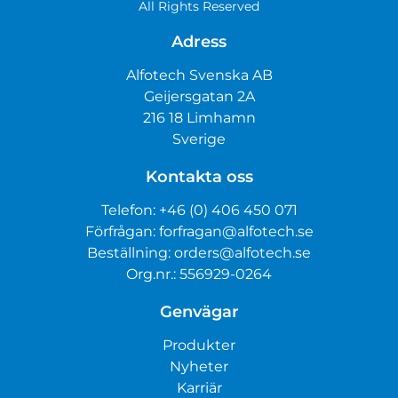
All Rights Reserved
Adress
Alfotech Svenska AB
Geijersgatan 2A
216 18 Limhamn
Sverige
Kontakta oss
Telefon:
+46 (0) 406 450 071
Förfrågan:
forfragan@alfotech.se
Beställning:
orders@alfotech.se
Org.nr.: 556929-0264
Genvägar
Produkter
Nyheter
Karriär