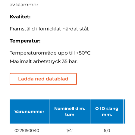
av klämmor
Kvalitet:
Framställd i förnicklat härdat stål.
Temperatur:
Temperaturområde upp till +80°C.
Maximalt arbetstryck 35 bar.
Ladda ned datablad
Nominell dim.
Ø ID slang
Varunummer
Ba
tum
mm.
0225150040
1/4"
6,0