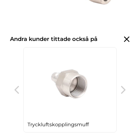
Andra kunder tittade också på
Try
gal
Tryckluftskopplingsmuff