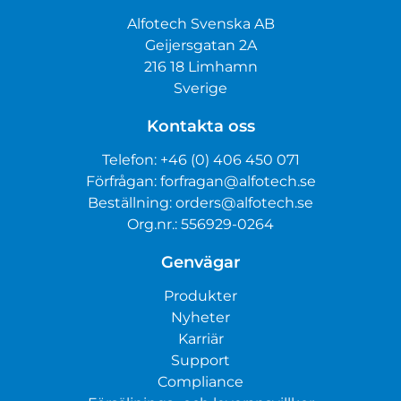
Alfotech Svenska AB
Geijersgatan 2A
216 18 Limhamn
Sverige
Kontakta oss
Telefon:
+46 (0) 406 450 071
Förfrågan:
forfragan@alfotech.se
Beställning:
orders@alfotech.se
Org.nr.: 556929-0264
Genvägar
Produkter
Nyheter
Karriär
Support
Compliance