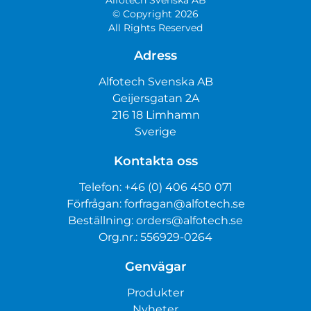
Alfotech Svenska AB
© Copyright 2026
All Rights Reserved
Adress
Alfotech Svenska AB
Geijersgatan 2A
216 18 Limhamn
Sverige
Kontakta oss
Telefon:
+46 (0) 406 450 071
Förfrågan:
forfragan@alfotech.se
Beställning:
orders@alfotech.se
Org.nr.: 556929-0264
Genvägar
Produkter
Nyheter