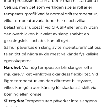
Inom processindustrin arbetar man nästan alltid i
Celsius, men det som verkligen spelar roll är er
temperaturprofil: Vad är normal driftstemperatur,
vilka temperaturvariationer har ni och vilka
belastningar uppstår vid
CIP, SIP
eller ånga? Utan
den överblicken blir valet av slang snabbt en
gissningslek – och det kan bli dyrt.
Så hur påverkas en slang av temperaturen? Låt oss
ta en titt på några av de mest välkända fysikaliska
egenskaperna:
Hårdhet:
Vid hög temperatur blir slangen ofta
mjukare, vilket vanligtvis ökar dess flexibilitet. Vid
lägre temperatur kan den däremot bli styvare,
vilket kan göra den känslig för skador, särskilt vid
böjning eller rörelse.
Slitstyrka:
Temperaturen påverkar inte slangens