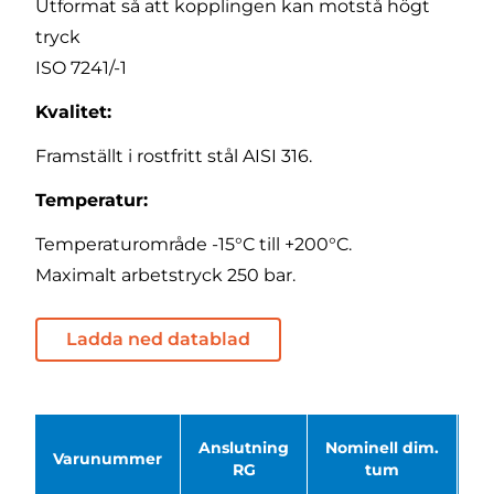
Utformat så att kopplingen kan motstå högt
tryck
ISO 7241/-1
Kvalitet:
Framställt i rostfritt stål AISI 316.
Temperatur:
Temperaturområde -15°C till +200°C.
Maximalt arbetstryck 250 bar.
Ladda ned datablad
Anslutning
Nominell dim.
D
Varunummer
RG
tum