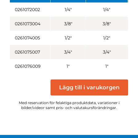
0261072002
1/4"
1/4"
0261073004
3/8"
3/8"
0261074005
1/2"
1/2"
0261075007
3/4"
3/4"
0261076009
1"
1"
Lägg till i varukorgen
Med reservation för felaktiga produktdata, variationer i
bilder/videor samt pris- och valutakursförändringar.