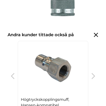
Andra kunder tittade också på
Hög
380
Högtryckskopplingsmuff,
Hansen-kompatibel