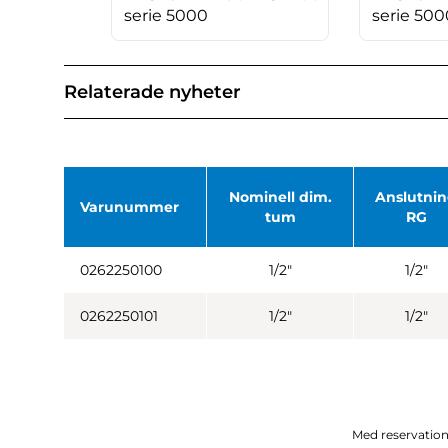
serie 5000
serie 500
Relaterade nyheter
Nominell dim.
Anslutni
Varunummer
tum
RG
0262250100
1/2"
1/2"
0262250101
1/2"
1/2"
Med reservation 