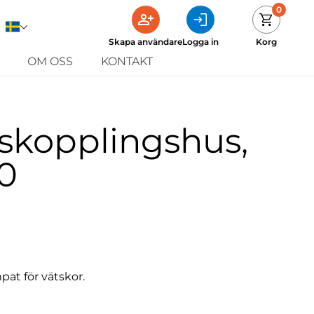
0
Skapa användare
Logga in
Korg
OM OSS
KONTAKT
skopplingshus,
00
at för vätskor.