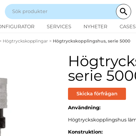
ONFIGURATOR
SERVICES
NYHETER
CASES
>
Högtryckskopplingar
>
Högtryckskopplingshus, serie 5000
Högtryck
serie 50
Skicka förfrågan
Användning:
Högtryckskopplingshus lämp
Konstruktion: