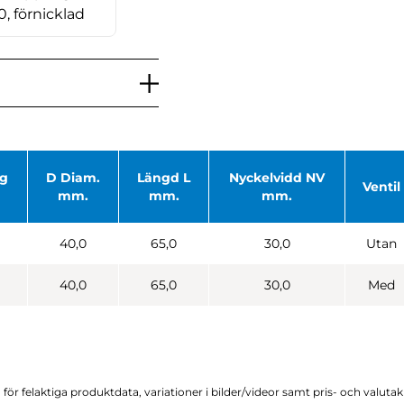
0, förnicklad
ng
D Diam.
Längd L
Nyckelvidd NV
Ventil
mm.
mm.
mm.
40,0
65,0
30,0
Utan
40,0
65,0
30,0
Med
för felaktiga produktdata, variationer i bilder/videor samt pris- och valuta