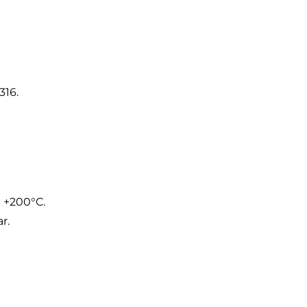
316.
 +200°C.
r.