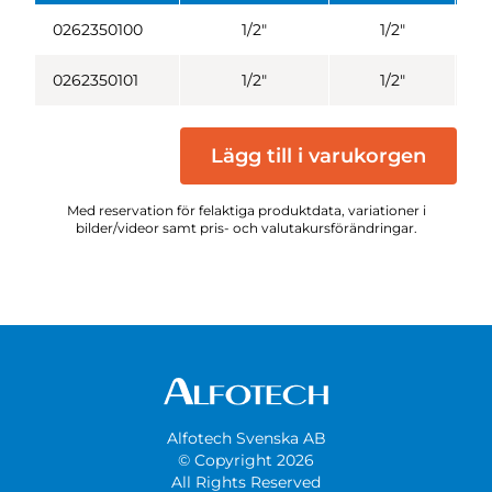
0262350100
1/2"
1/2"
0262350101
1/2"
1/2"
Lägg till i varukorgen
Med reservation för felaktiga produktdata, variationer i
bilder/videor samt pris- och valutakursförändringar.
Alfotech Svenska AB
© Copyright 2026
All Rights Reserved