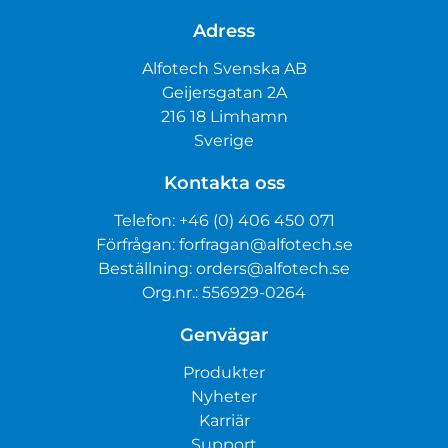
Adress
Alfotech Svenska AB
Geijersgatan 2A
216 18 Limhamn
Sverige
Kontakta oss
Telefon:
+46 (0) 406 450 071
Förfrågan:
forfragan@alfotech.se
Beställning:
orders@alfotech.se
Org.nr.: 556929-0264
Genvägar
Produkter
Nyheter
Karriär
Support