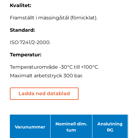
Kvalitet:
Framställt i mässing/stål (förnicklat).
Standard:
ISO 7241/2-2000.
Temperatur:
Temperaturområde -30°C till +100°C.
Maximalt arbetstryck 300 bar.
Ladda ned datablad
Nominell dim.
Anslutning
D
Varunummer
tum
RG