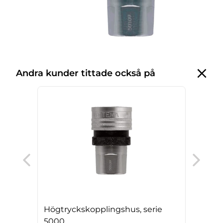
Andra kunder tittade också på
Hög
500
Högtryckskopplingshus, serie
5000