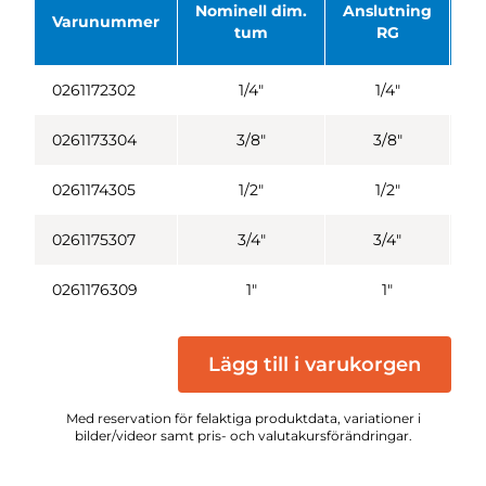
Nominell dim.
Anslutning
Lä
Varunummer
tum
RG
0261172302
1/4"
1/4"
0261173304
3/8"
3/8"
0261174305
1/2"
1/2"
0261175307
3/4"
3/4"
0261176309
1"
1"
Lägg till i varukorgen
Med reservation för felaktiga produktdata, variationer i
bilder/videor samt pris- och valutakursförändringar.