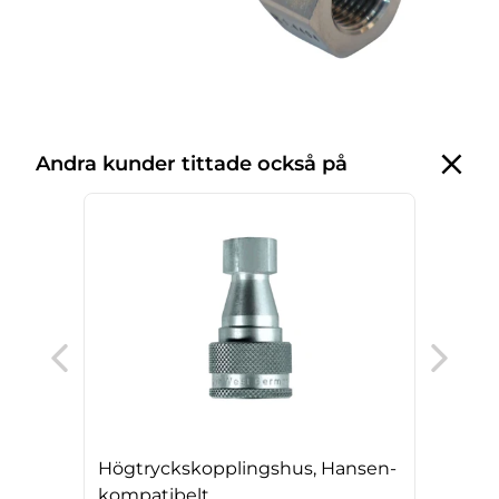
Andra kunder tittade också på
Hög
500
Högtryckskopplingshus, Hansen-
kompatibelt