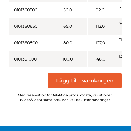
78,0 x
0101360500
50,0
92,0
1/6"
95,0 x
0101360650
65,0
112,0
1/6"
110,0 
0101360800
80,0
127,0
1/4"
130,0 
0101361000
100,0
148,0
1/4"
Lägg till i varukorgen
Med reservation för felaktiga produktdata, variationer i
bilder/videor samt pris- och valutakursförändringar.