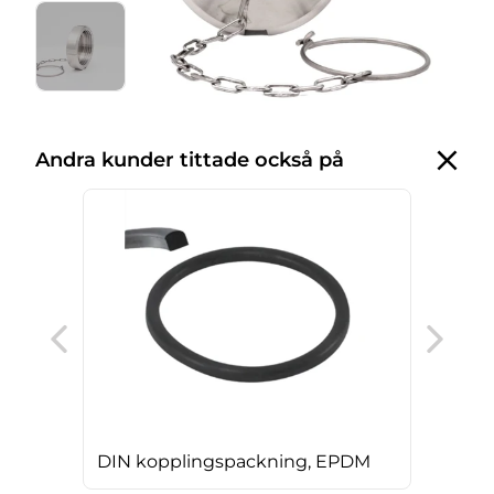
Andra kunder tittade också på
DIN
DIN kopplingspackning, EPDM