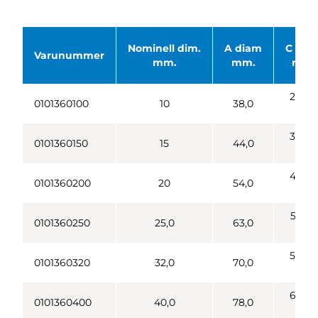
Nominell dim.
A diam
C dia
Varunummer
mm.
mm.
mm.
28,0 x
0101360100
10
38,0
1/8
34,0 x
0101360150
15
44,0
1/8
44,0 
0101360200
20
54,0
1/6
52,0 x
0101360250
25,0
63,0
1/6"
58,0 x
0101360320
32,0
70,0
1/6"
65,0 x
0101360400
40,0
78,0
1/6"