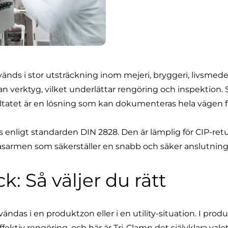
änds i stor utsträckning inom mejeri, bryggeri, livsme
 verktyg, vilket underlättar rengöring och inspektion.
tatet är en lösning som kan dokumenteras hela vägen frå
 enligt standarden DIN 2828. Den är lämplig för CIP-ret
 låsarmen som säkerställer en snabb och säker anslutnin
: Så väljer du rätt
s i en produktzon eller i en utility-situation. I produ
ektiv rengöring, och här är Tri-Clamp det självklara val