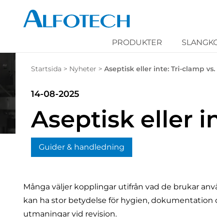
PRODUKTER
SLANGK
Startsida
>
Nyheter
>
Aseptisk eller inte: Tri-clamp v
14-08-2025
Aseptisk eller 
Guider & handledning
Många väljer kopplingar utifrån vad de brukar an
kan ha stor betydelse för hygien, dokumentation oc
utmaningar vid revision.