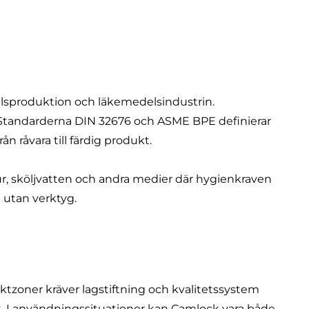
delsproduktion och läkemedelsindustrin.
 Standarderna DIN 32676 och ASME BPE definierar
n råvara till färdig produkt.
ur, sköljvatten och andra medier där hygienkraven
g utan verktyg.
ktzoner kräver lagstiftning och kvalitetssystem
et. I användningssituationer kan Camlock vara både