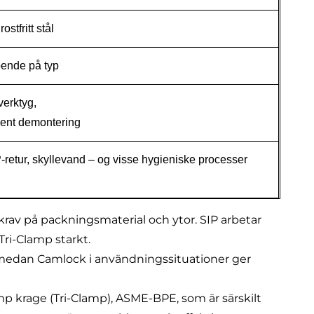
stfritt stål
roende på typ
erktyg,
vent demontering
IP-retur, skyllevand – og visse hygieniske processer
a krav på packningsmaterial och ytor. SIP arbetar
 Tri-Clamp starkt.
, medan Camlock i användningssituationer ger
mp krage (Tri-Clamp), ASME-BPE
, som är särskilt