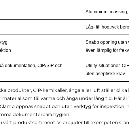
Aluminium, mässing, ro
Låg- till högtryck be
tyg,
Snabb öppning utan v
ektion
även lämplig för frek
på dokumentation, CIP/SIP och
Utility-situationer, C
uten aseptiske krav
ka produkter, CIP-kemikalier, ånga eller luft ställer olik
r material som tål värme och ånga under lång tid. Här är
Tri-Clamp öppnas snabbt och utan verktyg för inspektion
samma dokumenterbara hygien.
i vårt produktsortiment. Vi erbjuder till exempel en
Cla