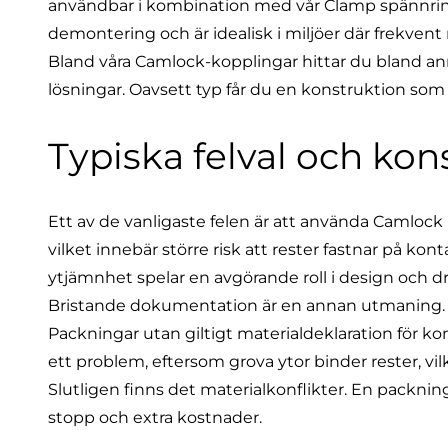
användbar i kombination med vår
Clamp spännrin
demontering och är idealisk i miljöer där frekvent 
Bland våra Camlock-kopplingar hittar du bland a
lösningar. Oavsett typ får du en konstruktion som g
Typiska felval och ko
Ett av de vanligaste felen är att använda Camloc
vilket innebär större risk att rester fastnar på kon
ytjämnhet spelar en avgörande roll i design och dr
Bristande dokumentation är en annan utmaning. U
Packningar utan giltigt materialdeklaration för k
ett problem, eftersom grova ytor binder rester, v
Slutligen finns det materialkonflikter. En packnin
stopp och extra kostnader.