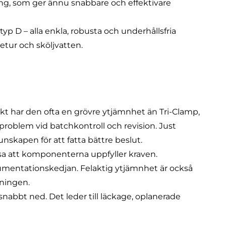
g, som ger ännu snabbare och effektivare
typ D
– alla enkla, robusta och underhållsfria
retur och sköljvatten.
kt har den ofta en grövre ytjämnhet än Tri-Clamp,
r problem vid batchkontroll och revision. Just
nskapen för att fatta bättre beslut.
sa att komponenterna uppfyller kraven.
kumentationskedjan. Felaktig ytjämnhet är också
ukningen.
snabbt ned. Det leder till läckage, oplanerade