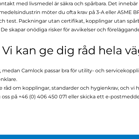
takt med livsmedel är säkra och spårbara. Det innebär a
edelsindustrin möter du ofta krav på 3-A eller ASME BP
ch test. Packningar utan certifikat, kopplingar utan sp
e skapar onödiga risker för avvikelser och föreläggand
: Vi kan ge dig råd hela v
edan Camlock passar bra för utility- och servicekoppling
nklare.
 råd om kopplingar, standarder och hygienkrav, och vi hjälp
g oss på
+46 (0) 406 450 071
eller skicka ett e-postmedde