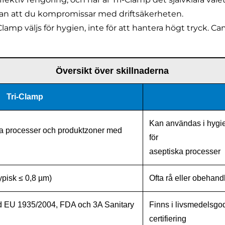
utan att du kompromissar med driftsäkerheten.
lamp väljs för hygien, inte för att hantera högt tryck. Cam
Översikt över skillnaderna
Tri-Clamp
Kan användas i hygie
ska processer och produktzoner med
för
aseptiska processer
ypisk ≤ 0,8 µm)
Ofta rå eller obehand
med EU 1935/2004, FDA och 3A Sanitary
Finns i livsmedelsgo
certifiering