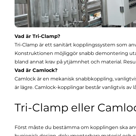
Vad är Tri-Clamp?
Tri-Clamp är ett sanitärt kopplingssystem som anv
Konstruktionen möjliggör snabb demontering utan
bland annat krav på ytjämnhet och material. Resul
Vad är Camlock?
Camlock är en mekanisk snabbkoppling, vanligtvis
är lägre. Camlock-kopplingar består vanligtvis av
Tri-Clamp eller Camlock
Först måste du bestämma om kopplingen ska använda
hygienisk design, dokumenterbara material och eff