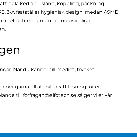
tt hela kedjan – slang, koppling, packning –
E. 3-A fastställer hygienisk design, medan ASME
årbarhet och material utan nödvändiga
en.
ägen
ar. När du känner till mediet, trycket,
er gärna till att hitta rätt lösning för er.
lande till
forfragan@alfotech.se
så ger vi er vår