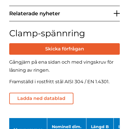
Relaterade nyheter
Clamp-spännring
Skicka förfrågan
Gångjärn på ena sidan och med vingskruv för
låsning av ringen.
Framställd i rostfritt stål AISI 304 / EN 1.4301.
Ladda ned datablad
Nominell dim.
Längd B
ID Ø