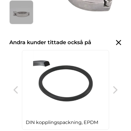
Andra kunder tittade också på
DIN
DIN kopplingspackning, EPDM