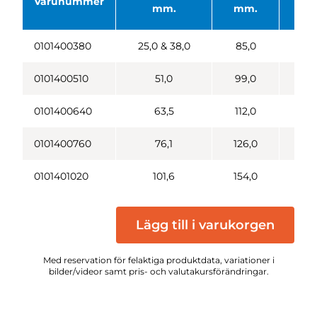
Varunummer
mm.
mm.
m
0101400380
25,0 & 38,0
85,0
5
0101400510
51,0
99,0
6
0101400640
63,5
112,0
7
0101400760
76,1
126,0
9
0101401020
101,6
154,0
11
Lägg till i varukorgen
Med reservation för felaktiga produktdata, variationer i
bilder/videor samt pris- och valutakursförändringar.