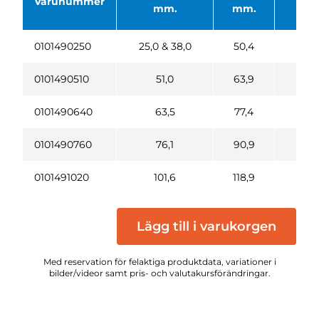
Varunummer
mm.
mm.
mm
0101490250
25,0 & 38,0
50,4
6,4
0101490510
51,0
63,9
6,4
0101490640
63,5
77,4
6,4
0101490760
76,1
90,9
6,4
0101491020
101,6
118,9
6,4
Lägg till i varukorgen
Med reservation för felaktiga produktdata, variationer i
bilder/videor samt pris- och valutakursförändringar.