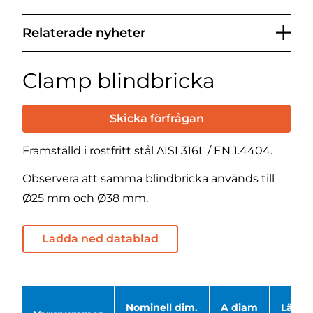
Relaterade nyheter
Clamp blindbricka
Skicka förfrågan
Framställd i rostfritt stål AISI 316L / EN 1.4404.
Observera att samma blindbricka används till
Ø25 mm och Ø38 mm.
Ladda ned datablad
Nominell dim.
A diam
Längd