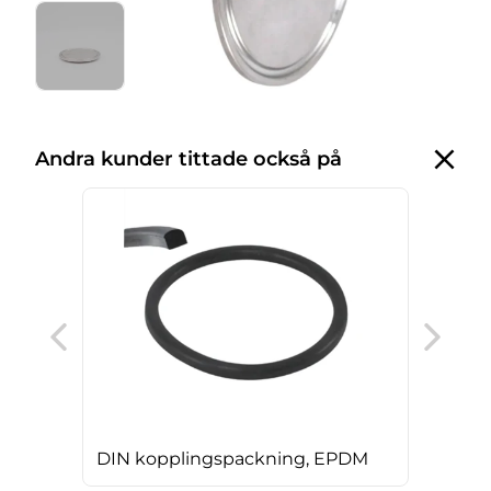
Andra kunder tittade också på
DIN
DIN kopplingspackning, EPDM