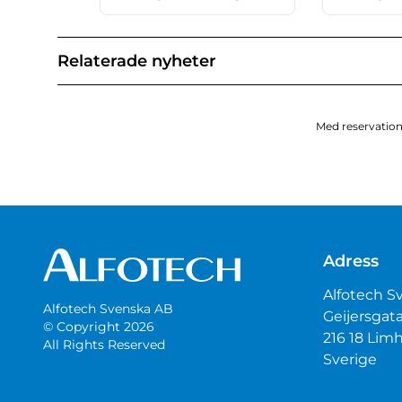
Relaterade nyheter
Med reservation 
Adress
Alfotech S
Alfotech Svenska AB
Geijersgat
© Copyright 2026
216 18 Li
All Rights Reserved
Sverige