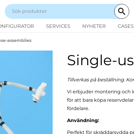
ONFIGURATOR
SERVICES
NYHETER
CASES
use-assemblies
Single-u
Tillverkas på beställning. Kon
Vi erbjuder montering och l
för att bara köpa reservdela
fördelare.
Användning:
Perfekt för skräddarsydda pr