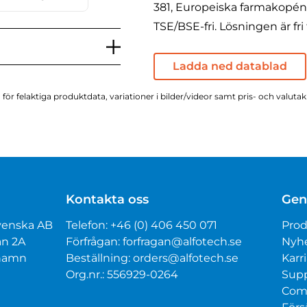
381, Europeiska farmakopén <
TSE/BSE-fri. Lösningen är fri 
Ladda ned datablad
för felaktiga produktdata, variationer i bilder/videor samt pris- och valuta
Kontakta oss
Gen
venska AB
Telefon:
+46 (0) 406 450 071
Prod
an 2A
Förfrågan:
forfragan@alfotech.se
Nyh
mhamn
Beställning:
orders@alfotech.se
Karri
Org.nr.: 556929-0264
Sup
Com