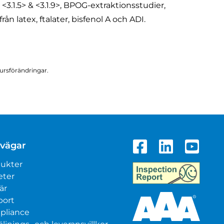
3.1.5> & <3.1.9>, BPOG-extraktionsstudier,
från latex, ftalater, bisfenol A och ADI.
kursförändringar.
vägar
ukter
eter
är
port
pliance