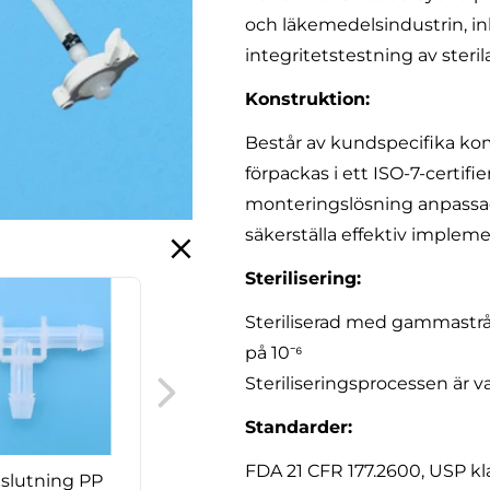
och läkemedelsindustrin, in
integritetstestning av steri
Konstruktion:
Består av kundspecifika ko
förpackas i ett ISO-7-certif
monteringslösning anpassad 
säkerställa effektiv impleme
Sterilisering:
Steriliserad med gammastrål
på 10⁻⁶
Clamp slanganslutning
Steriliseringsprocessen är v
PP
Standarder:
FDA 21 CFR 177.2600, USP kla
nslutning PP