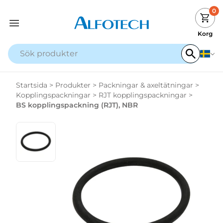
0
Korg
Startsida
>
Produkter
>
Packningar & axeltätningar
>
Kopplingspackningar
>
RJT kopplingspackningar
>
BS kopplingspackning (RJT), NBR