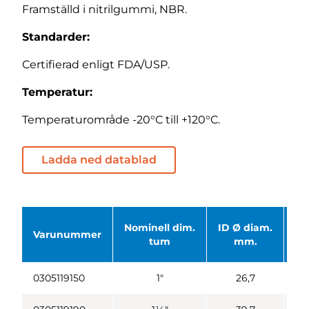
Framställd i nitrilgummi, NBR.
Standarder:
Certifierad enligt FDA/USP.
Temperatur:
Temperaturområde -20°C till +120°C.
Ladda ned datablad
Nominell dim.
ID Ø diam.
OD
Varunummer
tum
mm.
0305119150
1"
26,7