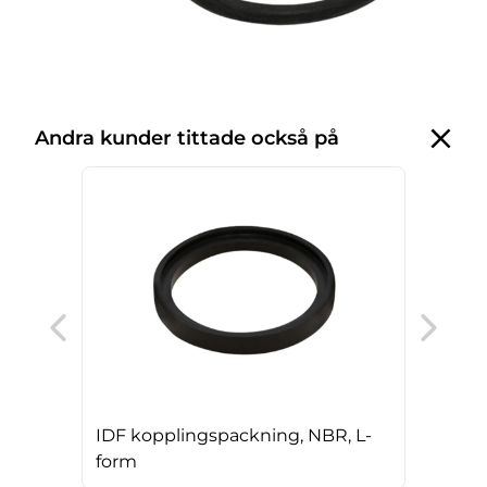
Andra kunder tittade också på
IDF
for
IDF kopplingspackning, NBR, L-
form