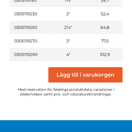
0305119190
1½"
39,7
0305119230
2"
52,4
0305119250
2½"
64,8
0305119270
3"
77,5
0305119290
4"
102,9
Lägg till i varukorgen
Med reservation för felaktiga produktdata, variationer i
bilder/videor samt pris- och valutakursförändringar.