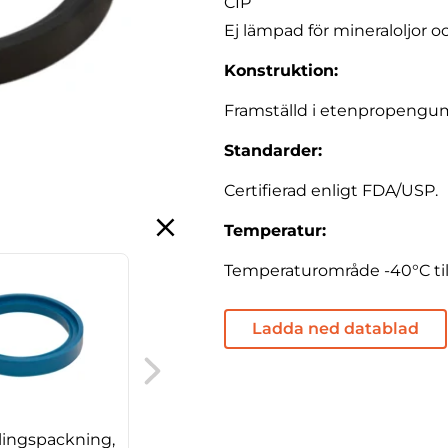
CIP
Ej lämpad för mineraloljor oc
Konstruktion:
Framställd i etenpropengu
Standarder:
Certifierad enligt FDA/USP.
Temperatur:
Temperaturområde -40°C till
Ladda ned datablad
IDF kopplingspackning,
EPDM, T-form
lingspackning,