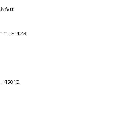
h fett
mmi, EPDM.
 +150°C.