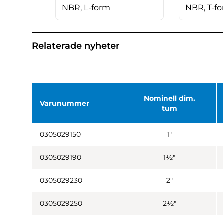
NBR, L-form
NBR, T-f
Relaterade nyheter
Nominell dim.
Varunummer
tum
0305029150
1"
0305029190
1½"
0305029230
2"
0305029250
2½"