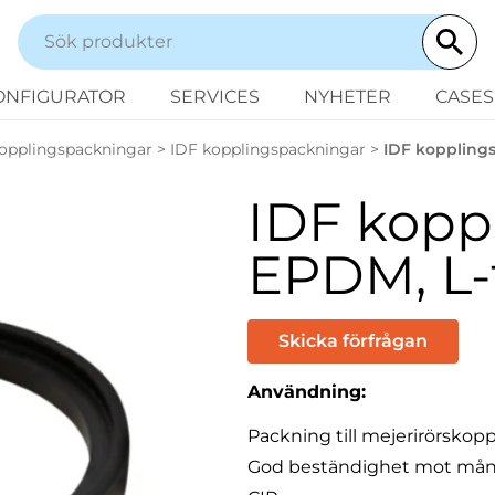
ONFIGURATOR
SERVICES
NYHETER
CASES
opplingspackningar
>
IDF kopplingspackningar
>
IDF koppling
IDF kopp
EPDM, L-
Skicka förfrågan
Användning:
Packning till mejerirörskopp
God beständighet mot många o