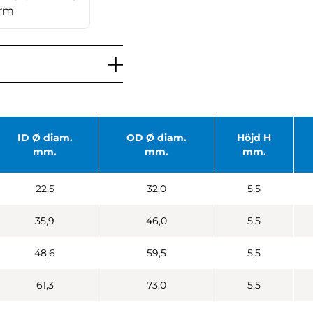
orm
ID Ø diam.
OD Ø diam.
Höjd H
mm.
mm.
mm.
22,5
32,0
5,5
35,9
46,0
5,5
48,6
59,5
5,5
61,3
73,0
5,5