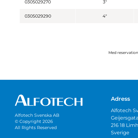
0305029270
3"
0305029290
4"
Med reservation 
Adress
Alfotech S
Alfotech Svenska AB
Geijersgat
© Copyright 2026
216 18 Li
All Rights Reserved
Sverige