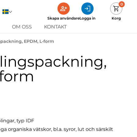
0
Skapa användare
Logga in
Korg
OM OSS
KONTAKT
spackning, EPDM, L-form
lingspackning,
form
lingar, typ IDF
rganiska vätskor, bl.a. syror, lut och särskilt