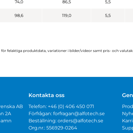
74,0
86,5
5,5
98,6
119,0
5,5
för felaktiga produktdata, variationer i bilder/videor samt pris- och valuta
Kontakta oss
Gen
venska AB
Telefon:
+46 (0) 406 450 071
Prod
an 2A
Förfrågan:
forfragan@alfotech.se
Nyh
mhamn
Beställning:
orders@alfotech.se
Karri
Org.nr.: 556929-0264
Sup