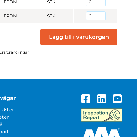
EPDM
STK
EPDM
STK
Lägg till i varukorgen
kursförändringar.
vägar
ukter
eter
är
port