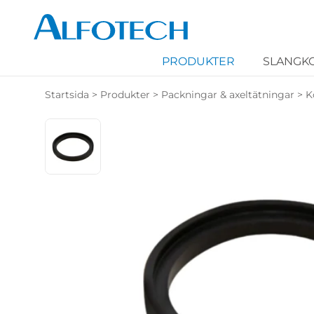
PRODUKTER
SLANGK
Startsida
>
Produkter
>
Packningar & axeltätningar
>
K