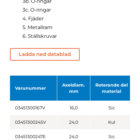
3b. O-ringar
3c. O-ringar
4. Fjäder
5. Metallram
6. Ställskruvar
Ladda ned datablad
Axeldiam.
Roterande del
Varunummer
mm
material
03451300167V
16,0
Sic
03451300245V
24,0
Kul
03451300247E
24,0
Sic