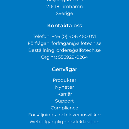
216 18 Limhamn
Sverige
Kontakta oss
Telefon:
+46 (0) 406 450 071
Förfrågan:
forfragan@alfotech.se
Beställning:
orders@alfotech.se
Org.nr.: 556929-0264
Genvägar
Produkter
Nyheter
Karriär
Support
Compliance
Försäljnings- och leveransvillkor
Webtillgänglighetsdeklaration