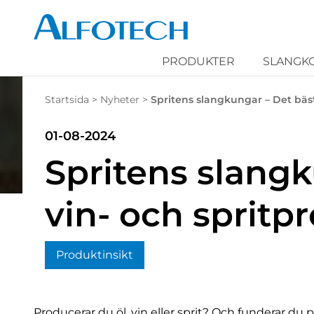
PRODUKTER
SLANGK
Startsida
>
Nyheter
>
Spritens slangkungar – Det bästa
01-08-2024
Spritens slangku
vin- och spritp
Produktinsikt
Producerar du öl, vin eller sprit? Och funderar du 