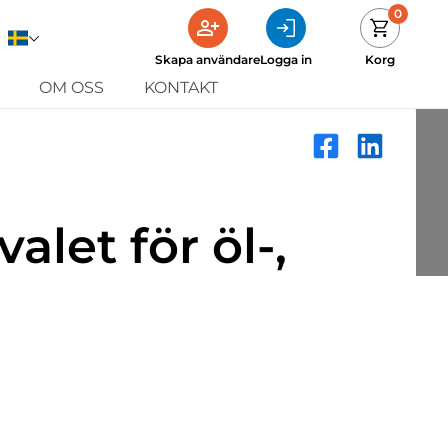
0
Skapa användare
Logga in
Korg
OM OSS
KONTAKT
alet för öl-,