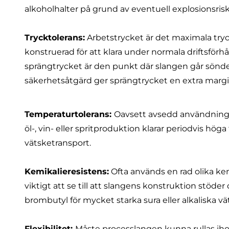
alkoholhalter på grund av eventuell explosionsrisk
Trycktolerans:
Arbetstrycket är det maximala try
konstruerad för att klara under normala driftsför
sprängtrycket är den punkt där slangen går sönder
säkerhetsåtgärd ger sprängtrycket en extra margin
Temperaturtolerans:
Oavsett avsedd användning
öl-, vin- eller spritproduktion klarar periodvis höga
vätsketransport.
Kemikalieresistens:
Ofta används en rad olika kem
viktigt att se till att slangens konstruktion stö
brombutyl för mycket starka sura eller alkaliska vä
Flexibilitet:
Måste processlangen kunna rullas iho