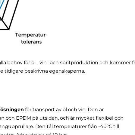
a behov för öl-, vin- och spritproduktion och kommer frå
 de tidigare beskrivna egenskaperna.
lösningen
för transport av öl och vin. Den är
an och EPDM på utsidan, och är mycket flexibel och
langupprullare. Den tål temperaturer från -40°C till
inuter. Arbetstryck på 10 bar.