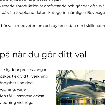
vsmedelsproduktion är omfattande och gör det ofta svårt 
rar på våra toppkandidater i kategorin, nämligen Beverag
du bör vara medveten om
och dyker sedan ner i skillnader
på när du gör ditt val
t skyddar processlangar
skor, t.ex. vid tillverkning
tändighet kan dock
ryggning. Varje
en tål. Observera också
avledning vid höga