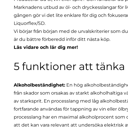
Marknadens utbud av öl- och dryckesslangar för li
gången gör vi det lite enklare för dig och fokuse
Liquorflex/SD.
Vi börjar från början med
de urvalskriterier som 
är du bättre förberedd inför ditt nästa köp.
Läs vidare och lär dig mer!
5 funktioner att tänka 
Alkoholbeständighet:
En hög alkoholbeständighe
från skador som orsakas av starkt alkoholhaltiga vät
av starksprit. En processlang med låg alkoholbes
fortfarande användas för tappning av vin eller ölb
processlang har en maximal alkoholprocent som d
att det kan vara relevant att undersöka elektrisk 