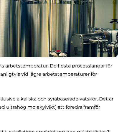
s arbetstemperatur
. De flesta processlangar för
nligtvis vid lägre arbetstemperaturer för
klusive alkaliska och syrabaserade vätskor. Det är
d ultrahög molekylvikt) att föredra framför
t i installationsområdet om den måste fästas?