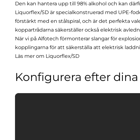
Den kan hantera upp till 98% alkohol och kan därfö
Liquorflex/SD är specialkonstruerad med UPE-fode
förstärkt med en stålspiral, och är det perfekta val
koppartrådarna säkerställer också elektrisk avledni
När vi på Alfotech förmonterar slangar för explosions
kopplingarna för att säkerställa att elektrisk lad
Läs mer om Liquorflex/SD
Konfigurera efter din