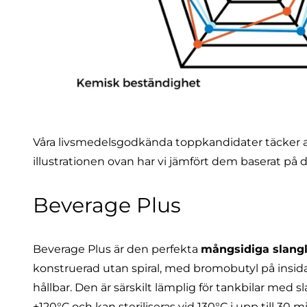
Våra livsmedelsgodkända toppkandidater täcker all
illustrationen ovan har vi jämfört dem baserat på
Beverage Plus
Beverage Plus är den perfekta
mångsidiga slang
konstruerad utan spiral, med bromobutyl på insid
hållbar. Den är särskilt lämplig för tankbilar med s
+120°C och kan steriliseras vid 130°C i upp till 30 m