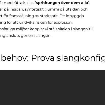
r med rätta kallas "
spritkungen över dem alla
".
r på insidan, syntetiskt gummi på utsidan och
et för framställning av starksprit. De inbyggda
ng för att undvika risken för explosion.
farliga miljöer kopplar vi stålspiralen i slangen till
dning ansluts genom slangen.
a behov: Prova slangkonfi