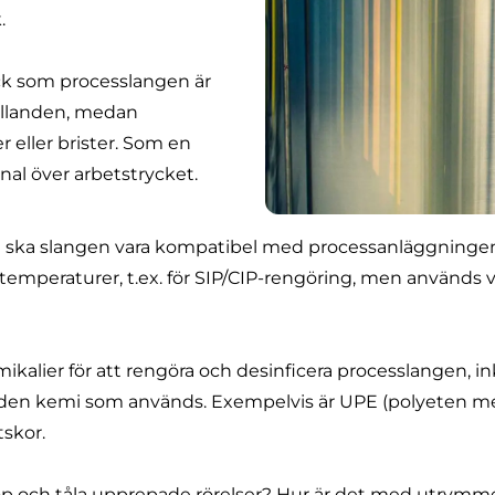
.
ck som processlangen är
hållanden, medan
 eller brister. Som en
al över arbetstrycket.
 ska slangen vara
kompatibel med processanläggningen
 temperaturer, t.ex. för
SIP/CIP-rengöring
, men används va
ikalier för att rengöra och desinficera processlangen, in
der den kemi som används. Exempelvis är UPE (polyeten me
tskor.
p och tåla upprepade rörelser? Hur är det med utrymme