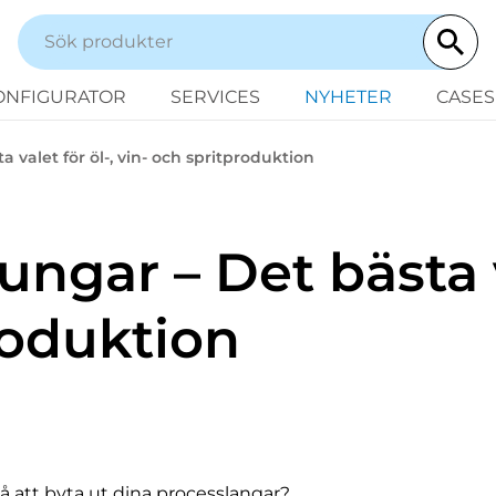
ONFIGURATOR
SERVICES
NYHETER
CASES
 valet för öl-, vin- och spritproduktion
ngar – Det bästa v
roduktion
på att byta ut dina processlangar?