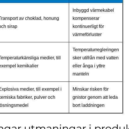
Inbyggd värmekabel
Transport av choklad, honung
kompenserar
och sirap
kontinuerligt för
värmeförluster
Temperaturregleringen
Temperaturkänsliga medier, till
sker utifrån med vatten
exempel kemikalier
eller ånga i yttre
manteln
Explosiva medier, till exempel i
Minskar risken för
kemiska fabriker, pulver och
gnistor genom att leda
lösningsmedel
bort laddningen
langar utmaningar i produ