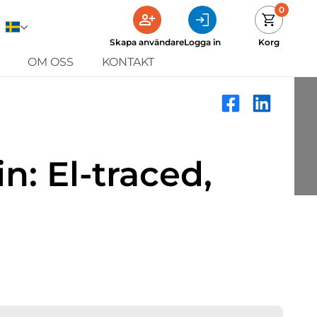
0
Skapa användare
Logga in
Korg
OM OSS
KONTAKT
n: El-traced,