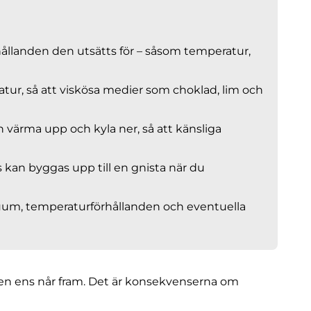
rhållanden den utsätts för – såsom temperatur,
ur, så att viskösa medier som choklad, lim och
n värma upp och kyla ner, så att känsliga
s kan byggas upp till en gnista när du
vakuum, temperaturförhållanden och eventuella
 den ens når fram. Det är konsekvenserna om