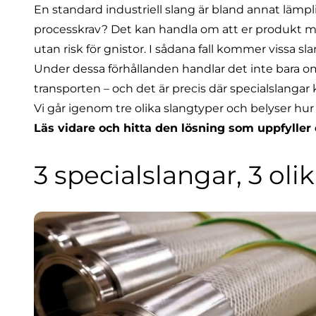
En
standard industriell slang
är bland annat lämpli
processkrav? Det kan handla om att er produkt måst
utan risk för gnistor. I sådana fall kommer vissa s
Under dessa förhållanden handlar det inte bara om 
transporten – och det är precis där
specialslangar
k
Vi går igenom tre olika slangtyper och belyser hu
Läs vidare och hitta den lösning som uppfyller
3 specialslangar, 3 ol