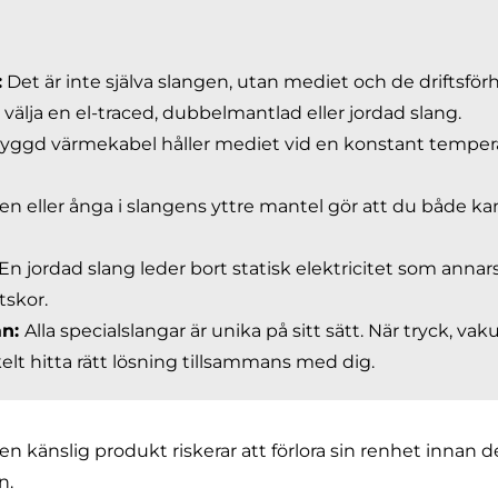
:
Det är inte själva slangen, utan mediet och de driftsfö
älja en el-traced, dubbelmantlad eller jordad slang.
yggd värmekabel håller mediet vid en konstant temperat
en eller ånga i slangens yttre mantel gör att du både ka
En jordad slang leder bort statisk elektricitet som annar
tskor.
an:
Alla specialslangar är unika på sitt sätt. När tryck, 
elt hitta rätt lösning tillsammans med dig.
n känslig produkt riskerar att förlora sin renhet innan
n.