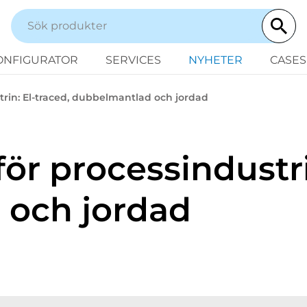
ONFIGURATOR
SERVICES
NYHETER
CASES
trin: El-traced, dubbelmantlad och jordad
för processindustri
 och jordad