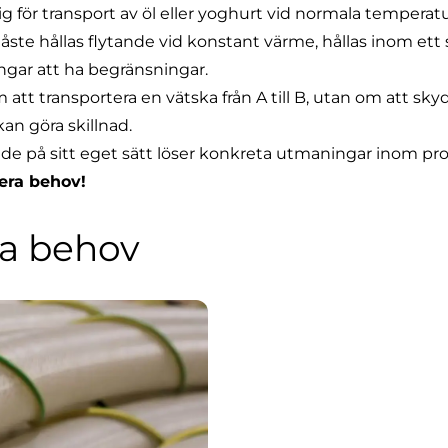
g för transport av öl eller yoghurt vid normala temperat
e hållas flytande vid konstant värme, hållas inom ett sp
langar att ha begränsningar.
att transportera en vätska från A till B, utan om att sk
an göra skillnad.
r de på sitt eget sätt löser konkreta utmaningar inom pr
 era behov!
ika behov