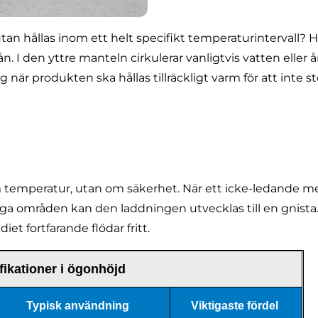
utan hållas inom ett helt specifikt temperaturintervall
n. I den yttre manteln cirkulerar vanligtvis vatten eller
r produkten ska hållas tillräckligt varm för att inte stel
m temperatur, utan om säkerhet. När ett icke-ledande
rliga områden kan den laddningen utvecklas till en gnist
t fortfarande flödar fritt.
fikationer i ögonhöjd
Typisk användning
Viktigaste fördel