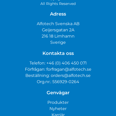
All Rights Reserved
Adress
Alfotech Svenska AB
Geijersgatan 2A
216 18 Limhamn
Sverige
Kontakta oss
Telefon:
+46 (0) 406 450 071
Förfrågan:
forfragan@alfotech.se
Beställning:
orders@alfotech.se
Org.nr.: 556929-0264
Genvägar
Produkter
Nyheter
Karriär