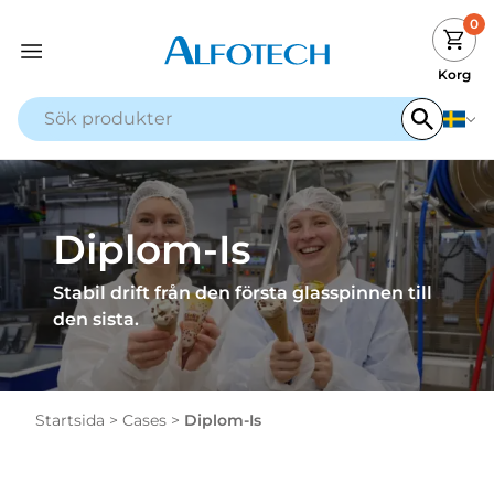
0
Korg
Diplom-Is
Stabil drift från den första glasspinnen till
den sista.
Startsida
>
Cases
>
Diplom-Is