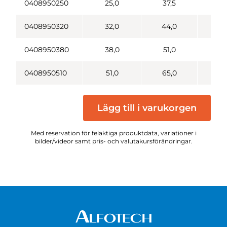
0408950250
25,0
37,5
1
0408950320
32,0
44,0
1
0408950380
38,0
51,0
1
0408950510
51,0
65,0
2
Lägg till i varukorgen
Med reservation för felaktiga produktdata, variationer i
bilder/videor samt pris- och valutakursförändringar.