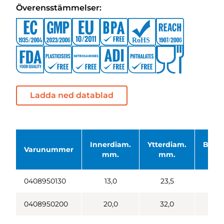
Överensstämmelser:
Ladda ned datablad
Innerdiam.
Ytterdiam.
Böjni
Varunummer
mm.
mm.
0408950130
13,0
23,5
0408950200
20,0
32,0
1