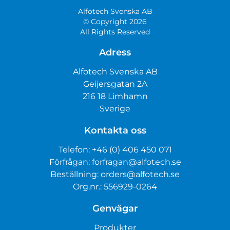
Alfotech Svenska AB
© Copyright 2026
All Rights Reserved
Adress
Alfotech Svenska AB
Geijersgatan 2A
216 18 Limhamn
Sverige
Kontakta oss
Telefon:
+46 (0) 406 450 071
Förfrågan:
forfragan@alfotech.se
Beställning:
orders@alfotech.se
Org.nr.: 556929-0264
Genvägar
Produkter